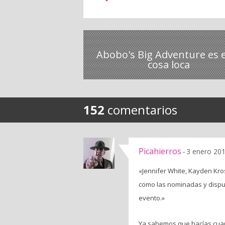
Abobo's Big Adventure es 
cosa loca
152
comentarios
Picahierros
3 enero 201
-
«Jennifer White, Kayden Kro
como las nominadas y dispue
evento.»
Ya sabemos que hacías cuand