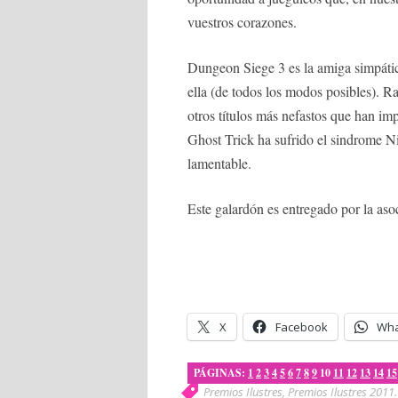
vuestros corazones.
Dungeon Siege 3 es la amiga simpáti
ella (de todos los modos posibles). 
otros títulos más nefastos que han im
Ghost Trick ha sufrido el sindrome N
lamentable.
Este galardón es entregado por la as
X
Facebook
Wha
PÁGINAS:
1
2
3
4
5
6
7
8
9
10
11
12
13
14
15
Premios Ilustres
,
Premios Ilustres 2011
.