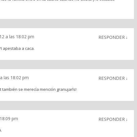
12 a las 18:02 pm
RESPONDER
↓
PI apestaba a caca.
a las 18:02 pm
RESPONDER
↓
t también se merecía mención granujarls!
 18:09 pm
RESPONDER
↓
A