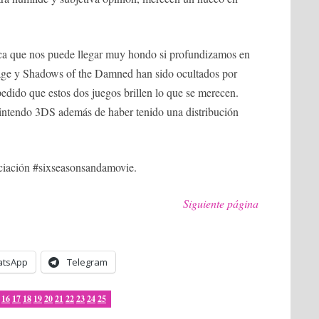
ca que nos puede llegar muy hondo si profundizamos en
Rage y Shadows of the Damned han sido ocultados por
pedido que estos dos juegos brillen lo que se merecen.
intendo 3DS además de haber tenido una distribución
ociación #sixseasonsandamovie.
Siguiente página
tsApp
Telegram
16
17
18
19
20
21
22
23
24
25