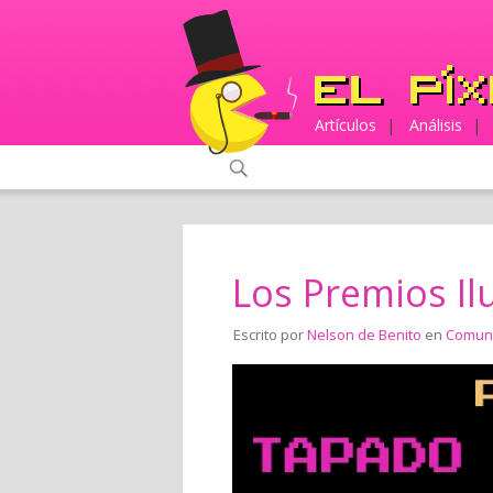
Artículos
|
Análisis
|
Los Premios Il
Escrito por
Nelson de Benito
en
Comun