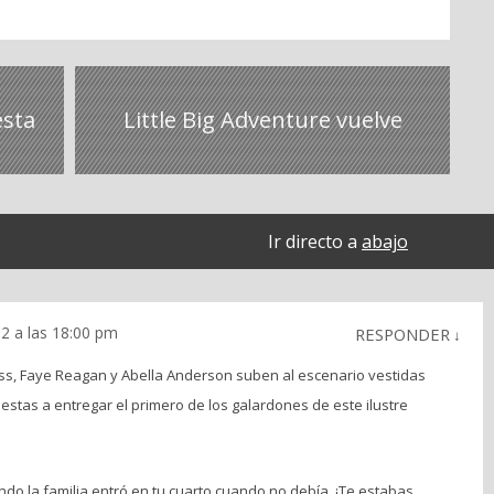
esta
Little Big Adventure vuelve
Ir directo a
abajo
2 a las 18:00 pm
RESPONDER
↓
ss, Faye Reagan y Abella Anderson suben al escenario vestidas
stas a entregar el primero de los galardones de este ilustre
o la familia entró en tu cuarto cuando no debía. ¡Te estabas