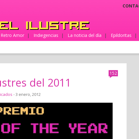
CONTA
Retro Amor
|
Indiegencias
|
La noticia del día
|
Epildoritas
|
152
ustres del 2011
icados
- 3 enero, 2012