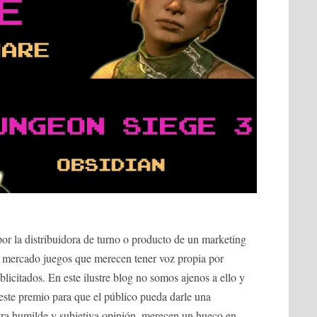
or la distribuidora de turno o producto de un marketing
el mercado juegos que merecen tener voz propia por
licitados. En este ilustre blog no somos ajenos a ello y
o este premio para que el público pueda darle una
tra humilde y subjetiva opinión, merecen un hueco en