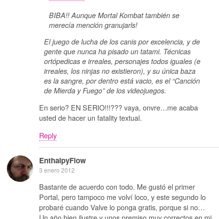
BIBA!! Aunque Mortal Kombat también se
merecía mención granujarls!
El juego de lucha de los canis por excelencia, y de
gente que nunca ha pisado un tatami. Técnicas
ortópedicas e irreales, personajes todos iguales (e
irreales, los ninjas no existieron), y su única baza
es la sangre, por dentro está vacio, es el “Canción
de Mierda y Fuego” de los videojuegos.
En serio? EN SERIO!!!??? vaya, onvre…me acaba
usted de hacer un fatality textual.
Reply
EnthalpyFlow
3 enero 2012
Bastante de acuerdo con todo. Me gustó el primer
Portal, pero tampoco me volví loco, y este segundo lo
probaré cuando Valve lo ponga gratis, porque si no…
Un año bien ilustre y unos premiso muy correctos en mi