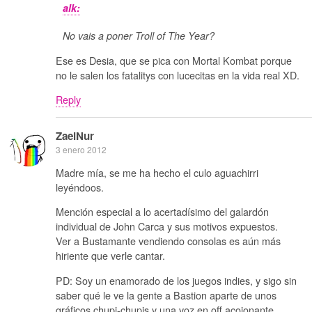
alk:
No vais a poner Troll of The Year?
Ese es Desia, que se pica con Mortal Kombat porque
no le salen los fatalitys con lucecitas en la vida real XD.
Reply
ZaelNur
3 enero 2012
Madre mía, se me ha hecho el culo aguachirri
leyéndoos.
Mención especial a lo acertadísimo del galardón
individual de John Carca y sus motivos expuestos.
Ver a Bustamante vendiendo consolas es aún más
hiriente que verle cantar.
PD: Soy un enamorado de los juegos indies, y sigo sin
saber qué le ve la gente a Bastion aparte de unos
gráficos chupi-chupis y una voz en off acojonante.