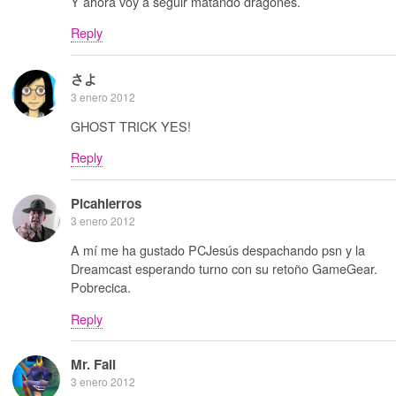
Y ahora voy a seguir matando dragones.
Reply
さよ
3 enero 2012
GHOST TRICK YES!
Reply
Picahierros
3 enero 2012
A mí me ha gustado PCJesús despachando psn y la
Dreamcast esperando turno con su retoño GameGear.
Pobrecica.
Reply
Mr. Fail
3 enero 2012