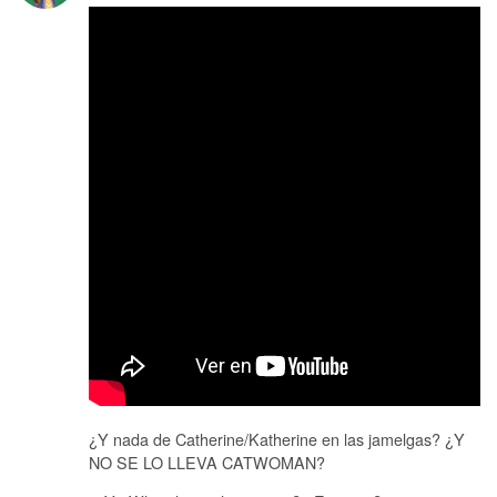
¿Y nada de Catherine/Katherine en las jamelgas? ¿Y
NO SE LO LLEVA CATWOMAN?