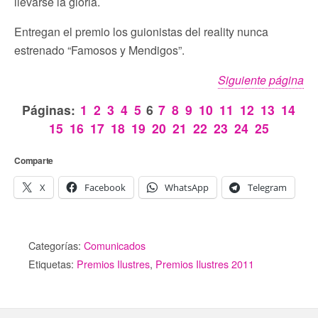
llevarse la gloria.
Entregan el premio los guionistas del reality nunca
estrenado “Famosos y Mendigos”.
Siguiente página
Páginas:
1
2
3
4
5
6
7
8
9
10
11
12
13
14
15
16
17
18
19
20
21
22
23
24
25
Comparte
X
Facebook
WhatsApp
Telegram
Categorías:
Comunicados
Etiquetas:
Premios Ilustres
,
Premios Ilustres 2011