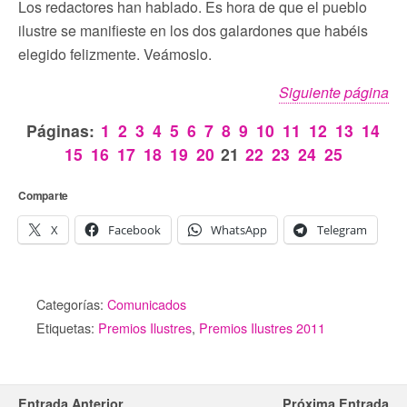
Los redactores han hablado. Es hora de que el pueblo
ilustre se manifieste en los dos galardones que habéis
elegido felizmente. Veámoslo.
Siguiente página
Páginas:
1
2
3
4
5
6
7
8
9
10
11
12
13
14
15
16
17
18
19
20
21
22
23
24
25
Comparte
X
Facebook
WhatsApp
Telegram
Categorías:
Comunicados
Etiquetas:
Premios Ilustres
,
Premios Ilustres 2011
Entrada Anterior
Próxima Entrada