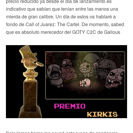
precio reducido ya desde el día de lanzamiento es
indicativo que sabían que tenían entre las manos una
mierda de gran calibre. Un día de estos os hablaré a
fondo de Call of Juarez: The Cartel. De momento, sabed
que es absoluto merecedor del GOTY C2C de Galious