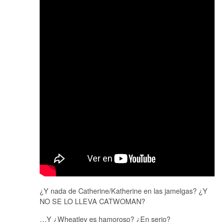
¿Y nada de Catherine/Katherine en las jamelgas? ¿Y
NO SE LO LLEVA CATWOMAN?
…Y ¿Wheatley es hamoroso? ¿En serio?