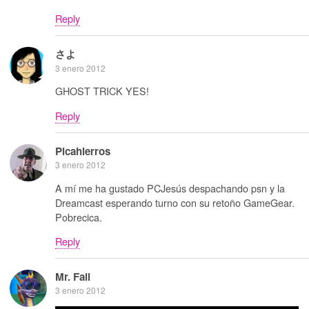
Reply
さよ
3 enero 2012
GHOST TRICK YES!
Reply
Picahierros
3 enero 2012
A mí me ha gustado PCJesús despachando psn y la
Dreamcast esperando turno con su retoño GameGear.
Pobrecica.
Reply
Mr. Fail
3 enero 2012