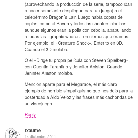
(aprovechando la producción de la serie, tampoco iban
a hacer semejante despliegue para un juego) o el
celebérrimo Dragon´s Lair. Luego había copias de
copias, como el Raven y todos los shooters clónicos,
aunque algunos eran la polla con cebolla, apabullando
a todas las «graphic whores» en ciernes que éramos.
Por ejemplo, el «Creature Shock». Enterito en 3D.
Cuando el 3D molaba.
O el «Dirige tu propia película con Steven Spielberg»,
con Quentin Tarantino y Jennifer Aniston. Cuando
Jennifer Aniston molaba.
Mención aparte para el Megarace, el más claro
ejemplo de horrible simpatiquismo que nos dejó para la
posteridad a Aldo Veloz y las frases más cachondas de
un videojuego.
Reply
txaume
14 diciembre 2011