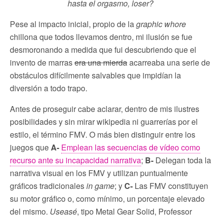
hasta el orgasmo, loser?
Pese al impacto inicial, propio de la
graphic whore
chillona que todos llevamos dentro, mi ilusión se fue
desmoronando a medida que fui descubriendo que el
invento de marras
era una mierda
acarreaba una serie de
obstáculos difícilmente salvables que impidían la
diversión a todo trapo.
Antes de proseguir cabe aclarar, dentro de mis ilustres
posibilidades y sin mirar wikipedia ni guarrerías por el
estilo, el término FMV. O más bien distinguir entre los
juegos que
A-
Emplean las secuencias de vídeo como
recurso ante su incapacidad narrativa
;
B-
Delegan toda la
narrativa visual en los FMV y utilizan puntualmente
gráficos tradicionales
in game
; y
C-
Las FMV constituyen
su motor gráfico o, como mínimo, un porcentaje elevado
del mismo.
Useasé
, tipo Metal Gear Solid, Professor