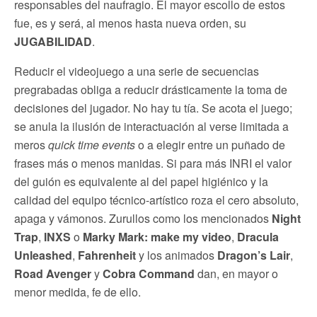
responsables del naufragio. El mayor escollo de estos
fue, es y será, al menos hasta nueva orden, su
JUGABILIDAD
.
Reducir el videojuego a una serie de secuencias
pregrabadas obliga a reducir drásticamente la toma de
decisiones del jugador. No hay tu tía. Se acota el juego;
se anula la ilusión de interactuación al verse limitada a
meros
quick time events
o a elegir entre un puñado de
frases más o menos manidas. Si para más INRI el valor
del guión es equivalente al del papel higiénico y la
calidad del equipo técnico-artístico roza el cero absoluto,
apaga y vámonos. Zurullos como los mencionados
Night
Trap
,
INXS
o
Marky Mark: make my video
,
Dracula
Unleashed
,
Fahrenheit
y los animados
Dragon’s Lair
,
Road Avenger
y
Cobra Command
dan, en mayor o
menor medida, fe de ello.