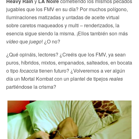
Heavy Rain
y
LA Noire
cometiendo los mismos pecados
jugables que los FMV en su día? Por muchos polígono,
iluminaciones matizadas y untadas de aceite virtual
sobre caretos maqueados y multi – renderizados, la
esencia sigue siendo la misma. ¡Ellos también son más
vídeo
que
juego
! ¿O no?
¿Qué opináis, lectores? ¿Creéis que los FMV, ya sean
puros, híbridos, mixtos, empanados, salteados, en bocata
o tipo
focaccia
tienen futuro? ¿Volveremos a ver algún
día un Mortal Kombat con un plantel de tipejos
reales
partiéndose la crisma?