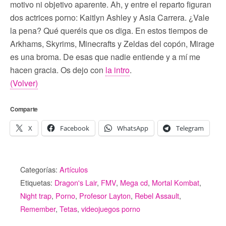
motivo ni objetivo aparente. Ah, y entre el reparto figuran
dos actrices porno: Kaitlyn Ashley y Asia Carrera. ¿Vale
la pena? Qué queréis que os diga. En estos tiempos de
Arkhams, Skyrims, Minecrafts y Zeldas del copón, Mirage
es una broma. De esas que nadie entiende y a mí me
hacen gracia. Os dejo con
la intro
.
(Volver)
Comparte
X
Facebook
WhatsApp
Telegram
Categorías:
Artículos
Etiquetas:
Dragon's Lair
,
FMV
,
Mega cd
,
Mortal Kombat
,
Night trap
,
Porno
,
Profesor Layton
,
Rebel Assault
,
Remember
,
Tetas
,
videojuegos porno