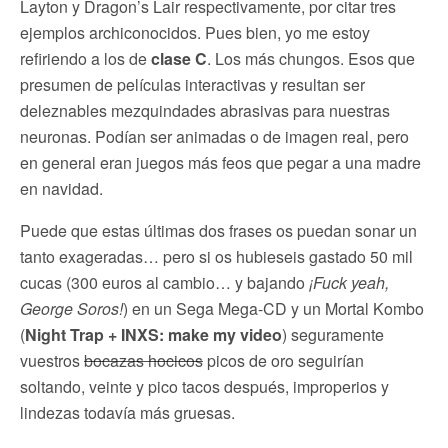
Layton y Dragon’s Lair respectivamente, por citar tres
ejemplos archiconocidos. Pues bien, yo me estoy
refiriendo a los de
clase C
. Los más chungos. Esos que
presumen de películas interactivas y resultan ser
deleznables mezquindades abrasivas para nuestras
neuronas. Podían ser animadas o de imagen real, pero
en general eran juegos más feos que pegar a una madre
en navidad.
Puede que estas últimas dos frases os puedan sonar un
tanto exageradas… pero si os hubieseis gastado 50 mil
cucas (300 euros al cambio… y bajando
¡Fuck yeah,
George Soros!
) en un Sega Mega-CD y un Mortal Kombo
(
Night Trap + INXS: make my video
) seguramente
vuestros
bocazas hocicos
picos de oro seguirían
soltando, veinte y pico tacos después, improperios y
lindezas todavía más gruesas.