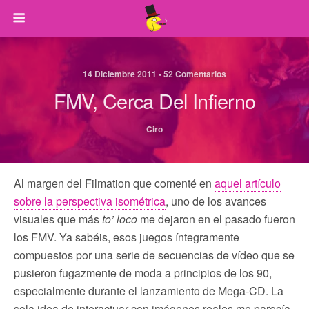
14 Diciembre 2011 • 52 Comentarios
FMV, Cerca Del Infierno
Ciro
Al margen del Filmation que comenté en
aquel artículo
sobre la perspectiva isométrica
, uno de los avances
visuales que más
to’ loco
me dejaron en el pasado fueron
los FMV. Ya sabéis, esos juegos íntegramente
compuestos por una serie de secuencias de vídeo que se
pusieron fugazmente de moda a principios de los 90,
especialmente durante el lanzamiento de Mega-CD. La
sola idea de interactuar con imágenes reales me parecía