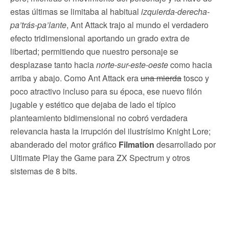
estas últimas se limitaba al habitual
izquierda-derecha-
pa’trás-pa’lante
, Ant Attack trajo al mundo el verdadero
efecto tridimensional aportando un grado extra de
libertad; permitiendo que nuestro personaje se
desplazase tanto hacia
norte-sur-este-oeste
como hacia
arriba y abajo. Como Ant Attack era
una mierda
tosco y
poco atractivo incluso para su época, ese nuevo filón
jugable y estético que dejaba de lado el típico
planteamiento bidimensional no cobró verdadera
relevancia hasta la irrupción del ilustrísimo Knight Lore;
abanderado del motor gráfico
Filmation
desarrollado por
Ultimate Play the Game para ZX Spectrum y otros
sistemas de 8 bits.