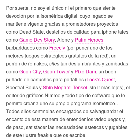
Por suerte, no soy el único ni el primero que siente
devoción por la isométrica digital; cuyo legado se
mantiene vigente gracias a prometedores proyectos
como Dead State, destellos de calidad para Iphone tales
como
Game Dev Story
, Alone y
Palm Heroes
,
barbaridades como
Freeciv
(por poner uno de los
mejores juegos estratégicos gratuitos de la red), un
porrón de remakes,
sites
tan deslumbrantes y zumbadas
como
Goon City
,
Goon Tower
y
PixelDam
, un buen
puñado de cartuchos para portátiles (
Lock’s Quest
,
Spectral Souls y
Shin Megami Tensei
, sin ir más lejos), el
editor de gráficos Nimrod y todo tipo de software que le
permite crear a uno su propio programa isométrico…
Todos ellos centinelas encargados de salvaguardar el
encanto de esta manera de entender los videojuegos y,
de paso, satisfacer las necesidades estéticas y jugables
de este ilustre freakie que os escribe.