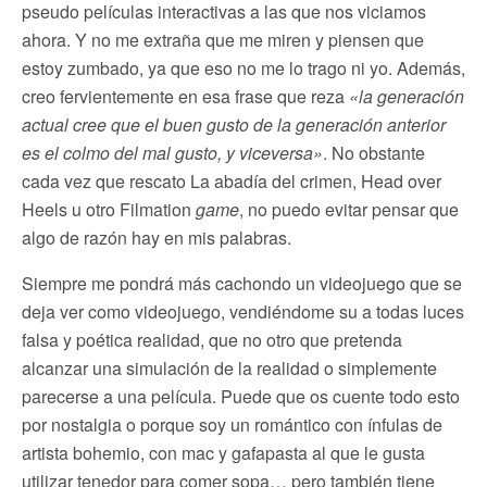
pseudo películas interactivas a las que nos viciamos
ahora. Y no me extraña que me miren y piensen que
estoy zumbado, ya que eso no me lo trago ni yo. Además,
creo fervientemente en esa frase que reza
«la generación
actual cree que el buen gusto de la generación anterior
es el colmo del mal gusto, y viceversa»
. No obstante
cada vez que rescato La abadía del crimen, Head over
Heels u otro Filmation
game
, no puedo evitar pensar que
algo de razón hay en mis palabras.
Siempre me pondrá más cachondo un videojuego que se
deja ver como videojuego, vendiéndome su a todas luces
falsa y poética realidad, que no otro que pretenda
alcanzar una simulación de la realidad o simplemente
parecerse a una película. Puede que os cuente todo esto
por nostalgia o porque soy un romántico con ínfulas de
artista bohemio, con mac y gafapasta al que le gusta
utilizar tenedor para comer sopa… pero también tiene