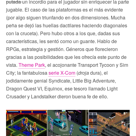
putada
un incordio para el jugador sin enriquecer la parte
jugable. El caso de las plataformas es el más evidente
(por algo siguen triunfando en dos dimensiones. Mucha
peña se dejó las huellas dactilares haciendo diagonales
con la cruceta). Pero hubo otros a los que, dadas sus
características, les sentó como un guante. Hablo de
RPGs, estrategia y gestión. Géneros que florecieron
gracias a las posibilidades que les ofrecía este punto de
vista.
Theme Park
, el acojonante Transport Tycoon y Sim
City; la fantabulosa
serie X-Com
(
droja
dura), el
jodidamente genial Syndicate, Little Big Adventure,
Dragon Quest VI, Equinox, ese tesoro llamado Light
Crusader y Landstalker dieron buena fe de ello.