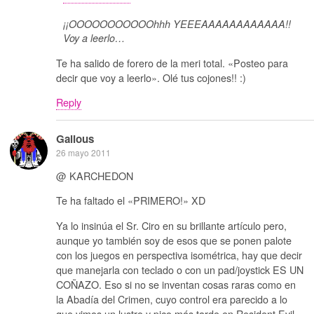
¡¡OOOOOOOOOOOhhh YEEEAAAAAAAAAAAA!!
Voy a leerlo…
Te ha salido de forero de la meri total. «Posteo para
decir que voy a leerlo». Olé tus cojones!! :)
Reply
Galious
26 mayo 2011
@ KARCHEDON
Te ha faltado el «PRIMERO!» XD
Ya lo insinúa el Sr. Ciro en su brillante artículo pero,
aunque yo también soy de esos que se ponen palote
con los juegos en perspectiva isométrica, hay que decir
que manejarla con teclado o con un pad/joystick ES UN
COÑAZO. Eso si no se inventan cosas raras como en
la Abadía del Crimen, cuyo control era parecido a lo
que vimos un lustro y pico más tarde en Resident Evil.