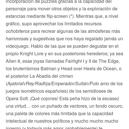
incorporación de puzzles gracias a la capacidad del
personaje para mover otros objetos y la exploración de
estancias mediante flip-screen (*). Mientras que, a nivel
gráfico, supo aprovechar los limitados recursos
ochobiteros
para recrear algunas de las atmósferas más
hamorosa
s y sugestivas que nos haya regalado jamás un
videojuego. Hablo de las que se pueden degustar en el
propio Knight Lore y en sus posteriores herederos; ya sea
Alien 8, esas joyas llamadas Fairlight I y II de The Edge,
los bruterrísimos Batman y Head over Heels de Ocean, o
el posterior La Abadía del crimen
(
Ayatolah/Rey/Radhja/Emperador/Sultán/Puto amo
de los
juegos isométricos españoles) de los semidioses de
Opera Soft. ¡Qué cojones! Esta peña hizo de la escasez
una virtud… con un puñado de vectores, un fondo oscuro,
una paleta de colores más limitada que la capacidad
intelectual de nuestros políticos y mucho mucho mucho
ingenio (y todavía más amor, probablemente) te