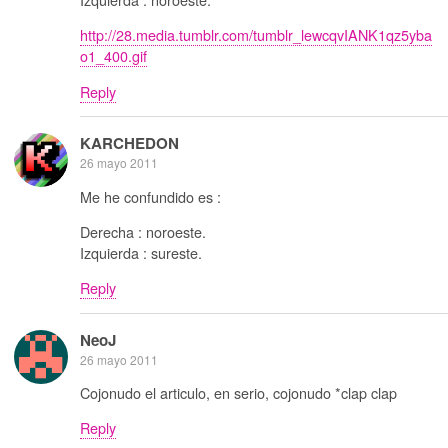
http://28.media.tumblr.com/tumblr_lewcqvIANK1qz5yba
o1_400.gif
Reply
KARCHEDON
26 mayo 2011
Me he confundido es :
Derecha : noroeste.
Izquierda : sureste.
Reply
NeoJ
26 mayo 2011
Cojonudo el articulo, en serio, cojonudo *clap clap
Reply