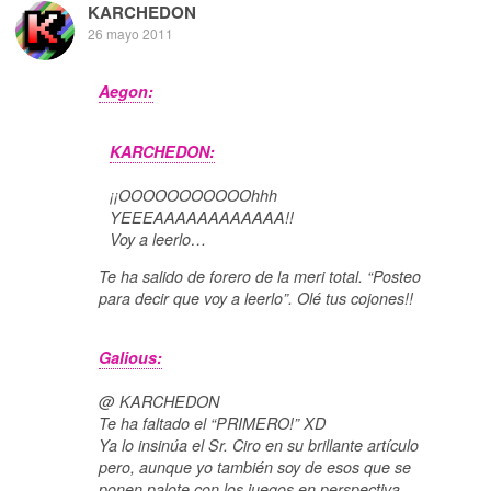
KARCHEDON
26 mayo 2011
Aegon:
KARCHEDON:
¡¡OOOOOOOOOOOhhh
YEEEAAAAAAAAAAAA!!
Voy a leerlo…
Te ha salido de forero de la meri total. “Posteo
para decir que voy a leerlo”. Olé tus cojones!!
Galious:
@ KARCHEDON
Te ha faltado el “PRIMERO!” XD
Ya lo insinúa el Sr. Ciro en su brillante artículo
pero, aunque yo también soy de esos que se
ponen palote con los juegos en perspectiva