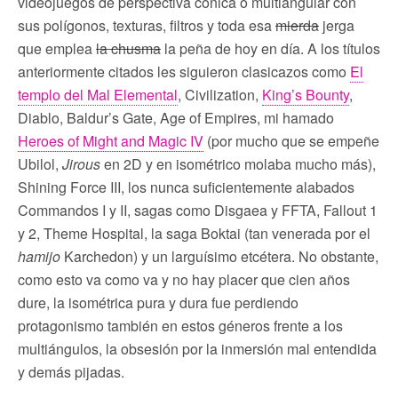
videojuegos de perspectiva cónica o multiangular con
sus polígonos, texturas, filtros y toda esa
mierda
jerga
que emplea
la chusma
la peña de hoy en día. A los títulos
anteriormente citados les siguieron clasicazos como
El
templo del Mal Elemental
, Civilization,
King’s Bounty
,
Diablo, Baldur’s Gate, Age of Empires, mi hamado
Heroes of Might and Magic IV
(por mucho que se empeñe
Ubilol,
Jirous
en 2D y en isométrico molaba mucho más),
Shining Force III, los nunca suficientemente alabados
Commandos I y II, sagas como Disgaea y FFTA, Fallout 1
y 2, Theme Hospital, la saga Boktai (tan venerada por el
hamijo
Karchedon) y un larguísimo etcétera. No obstante,
como esto va como va y no hay placer que cien años
dure, la isométrica pura y dura fue perdiendo
protagonismo también en estos géneros frente a los
multiángulos, la obsesión por la inmersión mal entendida
y demás pijadas.