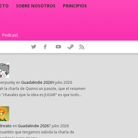
CTO
SOBRE NOSOTROS
PRINCIPIOS
Podcast
|
perpunky
en
Guadalindie 2026
9 julio 2026
h la charla de Quinns un pasote, que el resumen
 "chavales que la idea es JUGAR" es que todo…
dresito
en
Guadalindie 2026
7 julio 2026
cuantito que tengamos subida la charla de