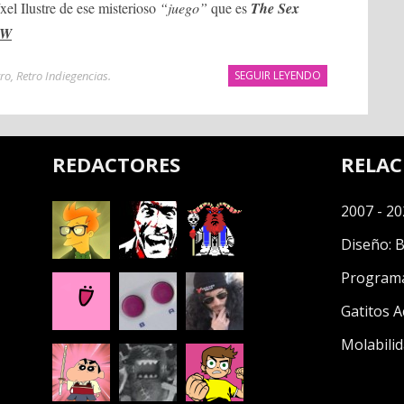
xel Ilustre de ese misterioso
“juego”
que es
The Sex
FW
tro
,
Retro Indiegencias
.
SEGUIR LEYENDO
REDACTORES
RELA
2007 - 20
Diseño:
B
Program
Gatitos A
Molabilid