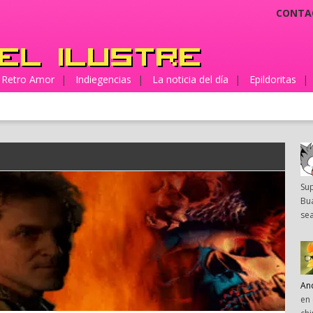
CONTA
Retro Amor
|
Indiegencias
|
La noticia del día
|
Epildoritas
|
Su
Bua
sea
An
en 