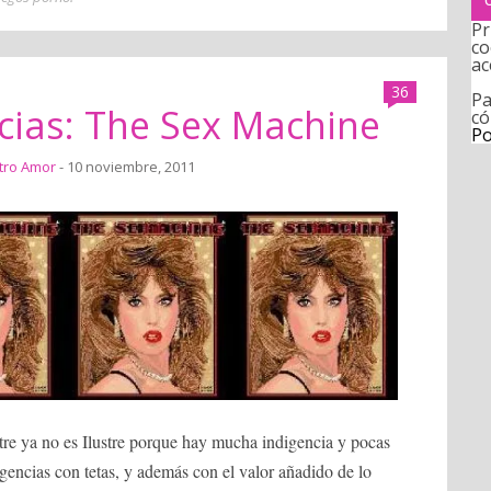
Pr
co
ac
36
Pa
cias: The Sex Machine
có
Po
tro Amor
- 10 noviembre, 2011
stre ya no es Ilustre porque hay mucha indigencia y pocas
igencias con tetas, y además con el valor añadido de lo