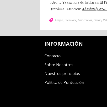
retro… Ya era hora de hablar en El Pí
Machine
. Atención:
Absolutely NS
Amiga
,
Freeware
,
Guarrerias
,
Porno
,
Re
INFORMACIÓN
Contacto
Sobre Nosotros
Nuestros principios
Política de Puntuación