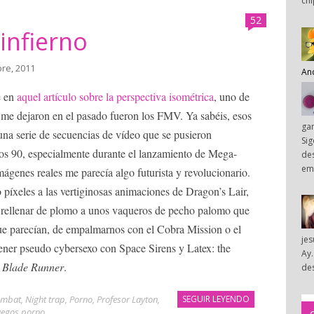
chi
52
infierno
bre, 2011
An
é en
aquel artículo sobre la perspectiva isométrica
, uno de
me dejaron en el pasado fueron los FMV. Ya sabéis, esos
ga
na serie de secuencias de vídeo que se pusieron
Sig
os 90, especialmente durante el lanzamiento de Mega-
des
em
mágenes reales me parecía algo futurista y revolucionario.
píxeles a las vertiginosas animaciones de Dragon’s Lair,
 a rellenar de plomo a unos vaqueros de pecho palomo que
ue parecían, de empalmarnos con el Cobra Mission o el
je
ener pseudo cybersexo con Space Sirens y Latex: the
Ay.
a
Blade Runner
.
des
ombat
,
Night trap
,
Porno
,
Profesor Layton
,
SEGUIR LEYENDO
uegos porno
.