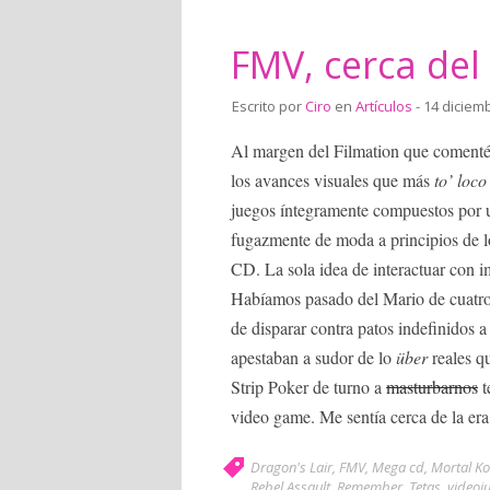
FMV, cerca del 
Escrito por
Ciro
en
Artículos
- 14 diciem
Al margen del Filmation que coment
los avances visuales que más
to’ loco
juegos íntegramente compuestos por u
fugazmente de moda a principios de l
CD. La sola idea de interactuar con i
Habíamos pasado del Mario de cuatro 
de disparar contra patos indefinidos
apestaban a sudor de lo
über
reales q
Strip Poker de turno a
masturbarnos
t
video game. Me sentía cerca de la er
Dragon's Lair
,
FMV
,
Mega cd
,
Mortal K
Rebel Assault
,
Remember
,
Tetas
,
videoj