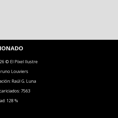
CIONADO
26 © El Píxel Ilustre
runo Louviers
ación:
Raúl G. Luna
cariciados: 7563
ad: 128 %