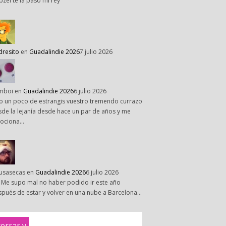
pzel te la paso mi rey
dresito
en
Guadalindie 2026
7 julio 2026
mboi
en
Guadalindie 2026
6 julio 2026
o un poco de estrangis vuestro tremendo currazo
de la lejanía desde hace un par de años y me
ociona…
susasecas
en
Guadalindie 2026
6 julio 2026
 Me supo mal no haber podido ir este año
pués de estar y volver en una nube a Barcelona…