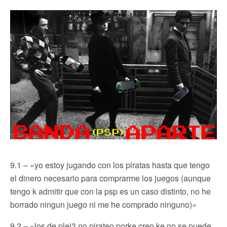
9.1 – «yo estoy jugando con los piratas hasta que tengo
el dinero necesario para comprarme los juegos (aunque
tengo k admitir que con la psp es un caso distinto, no he
borrado ningun juego ni me he comprado ninguno)»
9.2 – «los de plei3 no pirateo porke creo ke no se puede