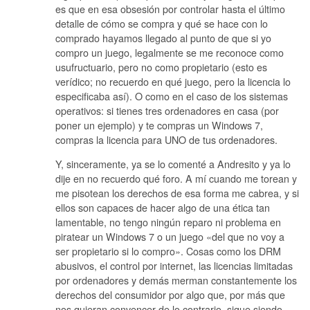
es que en esa obsesión por controlar hasta el último
detalle de cómo se compra y qué se hace con lo
comprado hayamos llegado al punto de que si yo
compro un juego, legalmente se me reconoce como
usufructuario, pero no como propietario (esto es
verídico; no recuerdo en qué juego, pero la licencia lo
especificaba así). O como en el caso de los sistemas
operativos: si tienes tres ordenadores en casa (por
poner un ejemplo) y te compras un Windows 7,
compras la licencia para UNO de tus ordenadores.
Y, sinceramente, ya se lo comenté a Andresito y ya lo
dije en no recuerdo qué foro. A mí cuando me torean y
me pisotean los derechos de esa forma me cabrea, y si
ellos son capaces de hacer algo de una ética tan
lamentable, no tengo ningún reparo ni problema en
piratear un Windows 7 o un juego «del que no voy a
ser propietario si lo compro». Cosas como los DRM
abusivos, el control por internet, las licencias limitadas
por ordenadores y demás merman constantemente los
derechos del consumidor por algo que, por más que
nos quieran convencer de lo contrario, sigue siendo