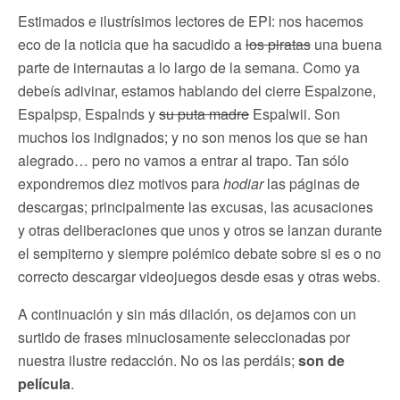
Estimados e ilustrísimos lectores de EPI: nos hacemos
eco de la noticia que ha sacudido a
los piratas
una buena
parte de internautas a lo largo de la semana. Como ya
debeís adivinar, estamos hablando del cierre Espalzone,
Espalpsp, Espalnds y
su puta madre
Espalwii. Son
muchos los indignados; y no son menos los que se han
alegrado… pero no vamos a entrar al trapo. Tan sólo
expondremos diez motivos para
hodiar
las páginas de
descargas; principalmente las excusas, las acusaciones
y otras deliberaciones que unos y otros se lanzan durante
el sempiterno y siempre polémico debate sobre si es o no
correcto descargar videojuegos desde esas y otras webs.
A continuación y sin más dilación, os dejamos con un
surtido de frases minuciosamente seleccionadas por
nuestra ilustre redacción. No os las perdáis;
son de
película
.