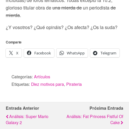
incluidas) de foros temáticos. Todas excepto la 10.2;
glorioso titular obra de
una mierda de
un periodista
de
mierda
.
¿Y vosotros? ¿Qué opináis? ¿Os afecta? ¿Os la suda?
Comparte
X
Facebook
WhatsApp
Telegram
Categorías:
Artículos
Etiquetas:
Diez motivos para
,
Pirateria
Entrada Anterior
Próxima Entrada
Análisis: Super Mario
Análisis: Fat Princess Fistful Of
Galaxy 2
Cake