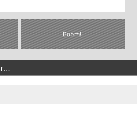
i
Boom!!
...