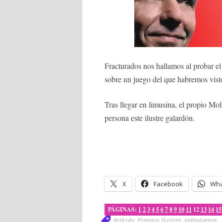
Fracturados nos hallamos al probar 
sobre un juego del que habremos vist
Tras llegar en limusina, el propio Mo
persona este ilustre galardón.
X
Facebook
Wha
PÁGINAS:
1
2
3
4
5
6
7
8
9
10
11
12
13
14
15
Artículo
,
Premios Ilustres
,
videojuegos
.