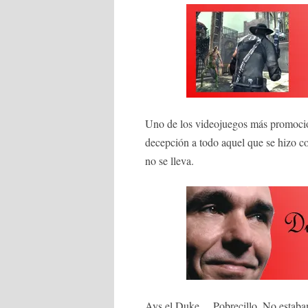
Uno de los videojuegos más promocio
decepción a todo aquel que se hizo co
no se lleva.
Ays el Duke… Pobrecillo. No estabam