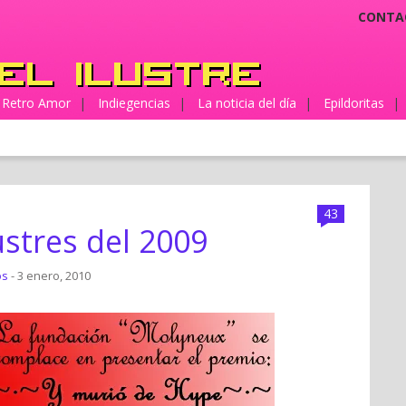
CONTA
Retro Amor
|
Indiegencias
|
La noticia del día
|
Epildoritas
|
43
ustres del 2009
os
- 3 enero, 2010