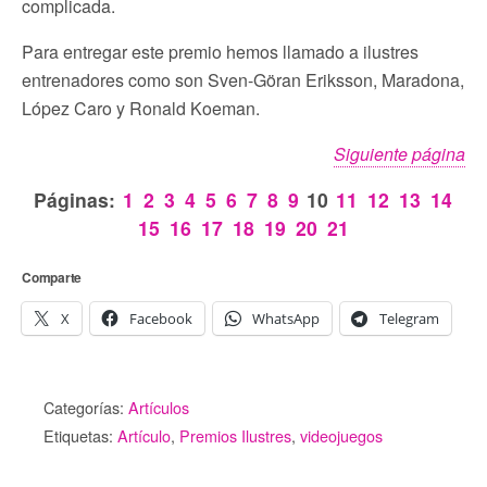
complicada.
Para entregar este premio hemos llamado a ilustres
entrenadores como son Sven-Göran Eriksson, Maradona,
López Caro y Ronald Koeman.
Siguiente página
Páginas:
1
2
3
4
5
6
7
8
9
10
11
12
13
14
15
16
17
18
19
20
21
Comparte
X
Facebook
WhatsApp
Telegram
Categorías:
Artículos
Etiquetas:
Artículo
,
Premios Ilustres
,
videojuegos