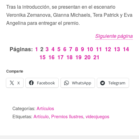
Tras la introducción, se presentan en el escenario
Veronika Zemanova, Gianna Michaels, Tera Patrick y Eva
Angelina para entregar el premio.
Siguiente página
Páginas:
1
2
3
4
5
6
7
8
9
10
11
12
13
14
15
16
17
18
19
20
21
Comparte
X
Facebook
WhatsApp
Telegram
Categorías:
Artículos
Etiquetas:
Artículo
,
Premios Ilustres
,
videojuegos