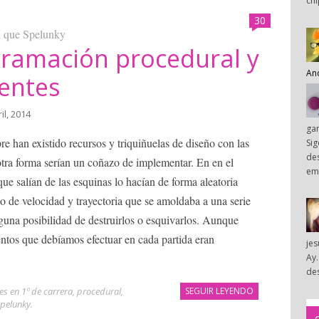
chi
30
il que Spelunky
gramación procedural y
An
gentes
il, 2014
ga
re han existido recursos y triquiñuelas de diseño con las
Sig
des
 otra forma serían un coñazo de implementar. En en el
em
 que salían de las esquinas lo hacían de forma aleatoria
 de velocidad y trayectoria que se amoldaba a una serie
guna posibilidad de destruirlos o esquivarlos. Aunque
ntos que debíamos efectuar en cada partida eran
je
Ay.
des
ves en 1º de carrera
,
procedural
,
SEGUIR LEYENDO
pelunky
.