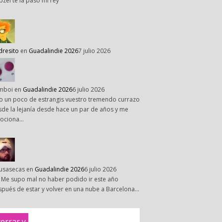
pzel te la paso mi rey
dresito
en
Guadalindie 2026
7 julio 2026
mboi
en
Guadalindie 2026
6 julio 2026
o un poco de estrangis vuestro tremendo currazo
de la lejanía desde hace un par de años y me
ociona…
susasecas
en
Guadalindie 2026
6 julio 2026
 Me supo mal no haber podido ir este año
pués de estar y volver en una nube a Barcelona…