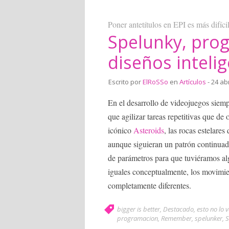
Poner antetítulos en EPI es más difíc
Spelunky, pro
diseños inteli
Escrito por
ElRoSSo
en
Artículos
- 24 abr
En el desarrollo de videojuegos siemp
que agilizar tareas repetitivas que de
icónico
Asteroids
, las rocas estelares
aunque siguieran un patrón continuado
de parámetros para que tuviéramos al
iguales conceptualmente, los movimie
completamente diferentes.
bigger is better
,
Destacado
,
esto no lo 
programacion
,
Remember
,
spelunker
,
S