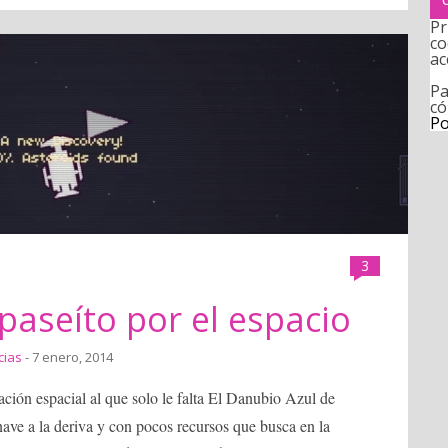
Pr
co
ac
Pa
có
Po
3
aseíto por el espacio
cias
- 7 enero, 2014
ción espacial al que solo le falta El Danubio Azul de
nave a la deriva y con pocos recursos que busca en la