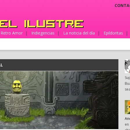
CONTA
Retro Amor
|
Indiegencias
|
La noticia del día
|
Epildoritas
|
AL
Su
Bua
sea
An
en 