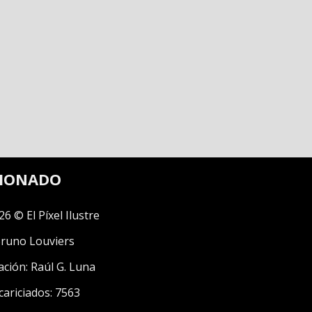
CIONADO
26 © El Píxel Ilustre
runo Louviers
ación:
Raúl G. Luna
cariciados: 7563