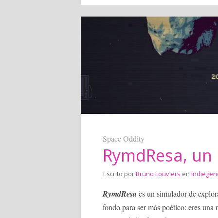
Space Oddity
RymdResa, un p
Escrito por
Bruno Louviers
en
Indiegen
RymdResa
es un simulador de explora
fondo para ser más poético: eres una 