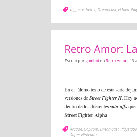
bigger is better
,
Dreamcast
,
el bien
,
Pla
Retro Amor: La 
Escrito por
gamboi
en
Retro Amor
- 19 
En el último texto de esta serie deja
versiones de
Street Fighter II
. Hoy n
dentro de los diferentes
spin-offs
que 
Street Fighter Alpha
.
Arcade
,
Capcom
,
Dreamcast
,
Playstati
Super Nintendo
.