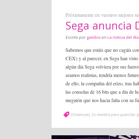
Próximamente en vuestros mejores s
Sega anuncia 
Escrito por
gamboi
en
La noticia del día
Sabemos que estáis que no cagáis co
CEX) y al parecer, en Sega han visto 
algún día Sega volviera por sus fuer
seamos realistas, tendría menos futu
de ello, la compañía del erizo, tras h
las consolas de 16 bits que a día de 
megatón que nos hacía falta con su f
Dreamcast
,
Es mentira pero querríais 