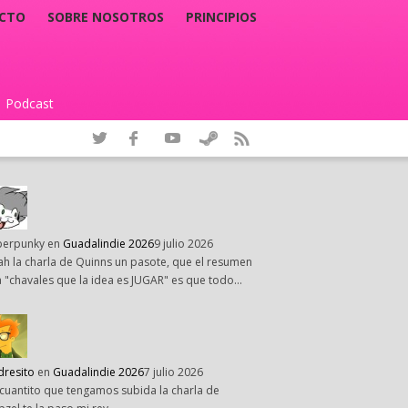
CTO
SOBRE NOSOTROS
PRINCIPIOS
Podcast
|
perpunky
en
Guadalindie 2026
9 julio 2026
h la charla de Quinns un pasote, que el resumen
 "chavales que la idea es JUGAR" es que todo…
dresito
en
Guadalindie 2026
7 julio 2026
cuantito que tengamos subida la charla de