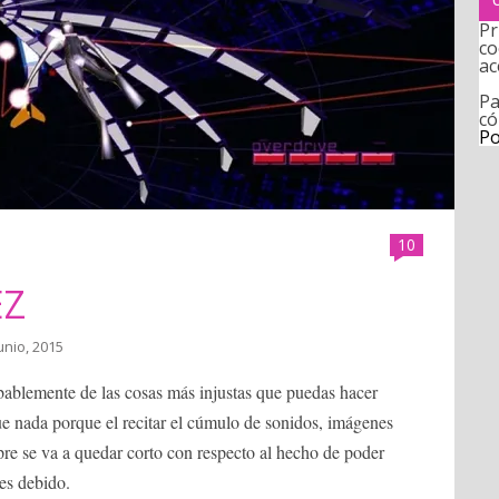
Pr
co
ac
Pa
có
Po
10
EZ
junio, 2015
bablemente de las cosas más injustas que puedas hacer
 nada porque el recitar el cúmulo de sonidos, imágenes
re se va a quedar corto con respecto al hecho de poder
es debido.