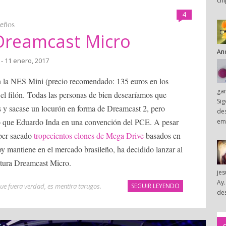
chi
4
ueños
Dreamcast Micro
An
- 11 enero, 2017
n la NES Mini (precio recomendado: 135 euros en los
ga
el filón. Todas las personas de bien desearíamos que
Sig
os y sacase un locurón en forma de Dreamcast 2, pero
des
ro que Eduardo Inda en una convención del PCE. A pesar
em
aber sacado
tropecientos clones de Mega Drive
basados en
hoy mantiene en el mercado brasileño, ha decidido lanzar al
utura Dreamcast Micro.
je
Ay.
que fuera verdad
,
es mentira tarugos
.
SEGUIR LEYENDO
des