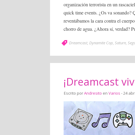
organización terrorista en un rascaci
quick time events. ¿Os va sonando? Qu
reventábamos la cara contra el cuerp
chorro de agua. ¿Ahora sí, verdad? Pu
Dreamcast
,
Dynamite Cop
,
Saturn
,
Seg
¡Dreamcast vive
Escrito por
Andresito
en
Varios
- 24 abr