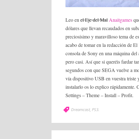
Leo en
el Eje del Mal
Anaitgames
que
dólares que llevan recaudados en suba
preciosísimo y maravilloso tema de e
acabo de tomar en la redacción de El P
consola de Sony en una máquina del 
pero casi. Así que si queréis fardar 
segundos con que SEGA vuelve a mola
vía dispositivo USB en vuestra triste
instalarlo os lo explico rápidamente.
Settings – Theme – Install – Profit.
Dreamcast
,
PS3
.