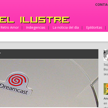
CONTA
Retro Amor
|
Indiegencias
|
La noticia del día
|
Epildoritas
|
T
Su
Bua
sea
An
en 