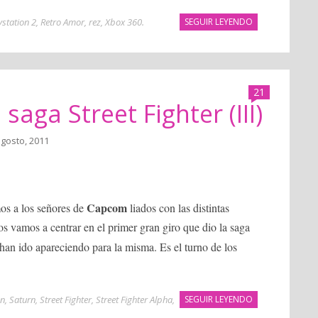
ystation 2
,
Retro Amor
,
rez
,
Xbox 360
.
SEGUIR LEYENDO
21
saga Street Fighter (III)
agosto, 2011
Capcom
mos a los señores de
liados con las distintas
os vamos a centrar en el primer gran giro que dio la saga
han ido apareciendo para la misma. Es el turno de los
on
,
Saturn
,
Street Fighter
,
Street Fighter Alpha
,
SEGUIR LEYENDO