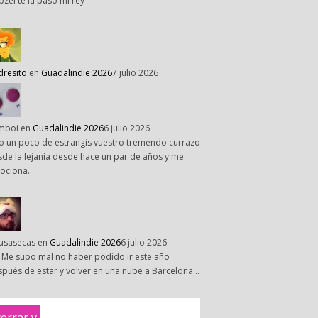
pzel te la paso mi rey
dresito
en
Guadalindie 2026
7 julio 2026
mboi
en
Guadalindie 2026
6 julio 2026
o un poco de estrangis vuestro tremendo currazo
de la lejanía desde hace un par de años y me
ociona…
susasecas
en
Guadalindie 2026
6 julio 2026
 Me supo mal no haber podido ir este año
pués de estar y volver en una nube a Barcelona…