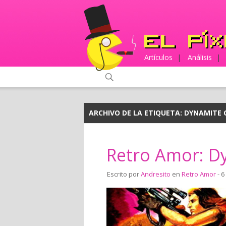
Artículos
|
Análisis
|
ARCHIVO DE LA ETIQUETA:
DYNAMITE 
Retro Amor: D
Escrito por
Andresito
en
Retro Amor
- 6