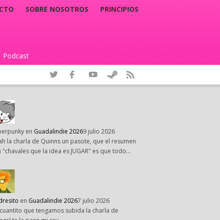
CTO
SOBRE NOSOTROS
PRINCIPIOS
Podcast
|
perpunky
en
Guadalindie 2026
9 julio 2026
h la charla de Quinns un pasote, que el resumen
 "chavales que la idea es JUGAR" es que todo…
dresito
en
Guadalindie 2026
7 julio 2026
cuantito que tengamos subida la charla de