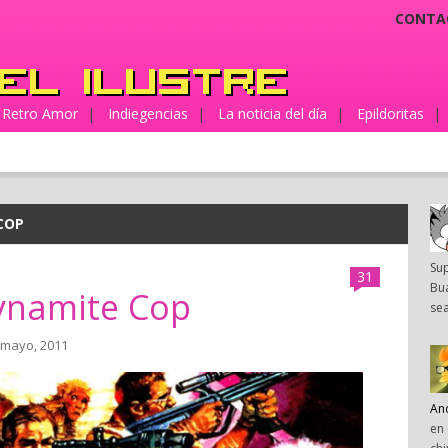
CONTA
Retro Amor
|
Indiegencias
|
La noticia del día
|
Epildoritas
|
COP
Su
31
Bua
ynamite Cop
sea
 mayo, 2011
An
en 