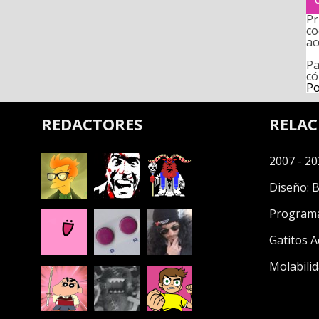
Pr
co
ac
Pa
có
Po
REDACTORES
RELA
2007 - 20
Diseño:
B
Program
Gatitos A
Molabilid