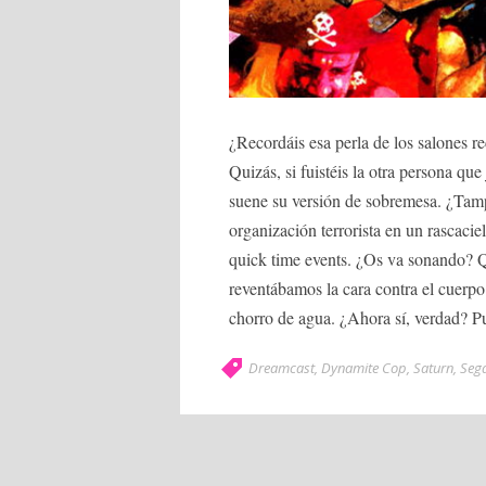
¿Recordáis esa perla de los salones 
Quizás, si fuistéis la otra persona q
suene su versión de sobremesa. ¿Tam
organización terrorista en un rascaci
quick time events. ¿Os va sonando? Qu
reventábamos la cara contra el cuerp
chorro de agua. ¿Ahora sí, verdad? Pu
Dreamcast
,
Dynamite Cop
,
Saturn
,
Seg