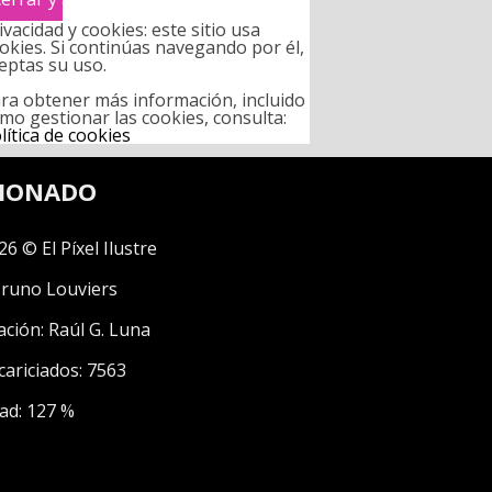
ivacidad y cookies: este sitio usa
okies. Si continúas navegando por él,
eptas su uso.
ra obtener más información, incluido
mo gestionar las cookies, consulta:
lítica de cookies
CIONADO
26 © El Píxel Ilustre
runo Louviers
ación:
Raúl G. Luna
cariciados: 7563
ad: 127 %