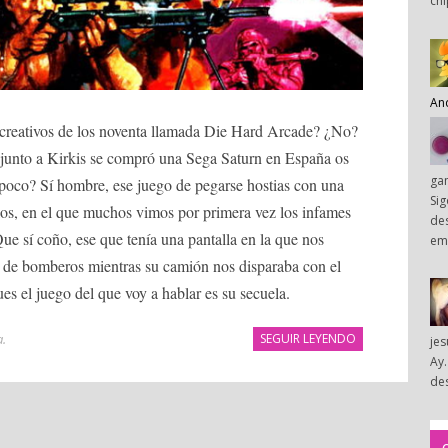
chi
An
recreativos de los noventa llamada Die Hard Arcade? ¿No?
ue junto a Kirkis se compró una Sega Saturn en España os
ga
poco? Sí hombre, ese juego de pegarse hostias con una
Sig
elos, en el que muchos vimos por primera vez los infames
des
e sí coño, ese que tenía una pantalla en la que nos
em
o de bomberos mientras su camión nos disparaba con el
es el juego del que voy a hablar es su secuela.
a
.
SEGUIR LEYENDO
je
Ay.
des