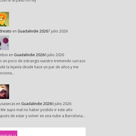
pzel te la paso mi rey
dresito
en
Guadalindie 2026
7 julio 2026
mboi
en
Guadalindie 2026
6 julio 2026
o un poco de estrangis vuestro tremendo currazo
de la lejanía desde hace un par de años y me
ociona…
susasecas
en
Guadalindie 2026
6 julio 2026
 Me supo mal no haber podido ir este año
pués de estar y volver en una nube a Barcelona…