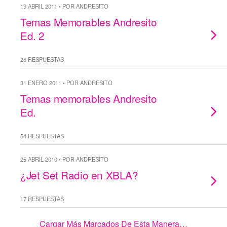
19 ABRIL 2011 • POR ANDRESITO
Temas Memorables Andresito
Ed. 2
26 RESPUESTAS
31 ENERO 2011 • POR ANDRESITO
Temas memorables Andresito
Ed.
54 RESPUESTAS
25 ABRIL 2010 • POR ANDRESITO
¿Jet Set Radio en XBLA?
17 RESPUESTAS
Cargar Más Marcados De Esta Manera…