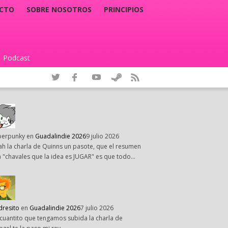
CTO
SOBRE NOSOTROS
PRINCIPIOS
Podcast
|
perpunky
en
Guadalindie 2026
9 julio 2026
h la charla de Quinns un pasote, que el resumen
 "chavales que la idea es JUGAR" es que todo…
dresito
en
Guadalindie 2026
7 julio 2026
cuantito que tengamos subida la charla de