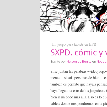
¡Un juego para tablets en EPI!
SXPD, cómic y
Escrito por
Nelson de Benito
en
Noticia
Si se juntan las palabras «videojuego
mente —si sois personas de bien— e
también os permito que hayáis pensad
haya llegado a esto de los jueguicos
bien ir un poco más allá. Eso es lo q
tablets donde nos pondremos en la p