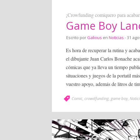
¡Crowfunding comiquero para acabar 
Game Boy Lan
Escrito por
Galious
en
Noticias
- 31 ago
Es hora de recuperar la rutina y aca
el dibujante Juan Carlos Bonache acab
cómicas que ya lleva un tiempo publ
situaciones y juegos de la portatil má
vuestro apoyo, además de litros de tin
Comic
,
crowdfunding
,
game boy
,
Notic