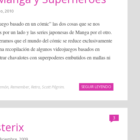
io, 2010
uego basado en un cómic” las dos cosas que se nos
s por un lado y las series japonesas de Manga por el otro.
deramos que el mundo del cómic se reduce exclusivamente
una recopilación de algunos videojuegos basados en
trar chavalotes con superpoderes embutidos en mallas ni
lemón
,
Remember
,
Retro
,
Scott Pilgrim
.
SEGUIR LEYENDO
3
terix
diciembre, 2009