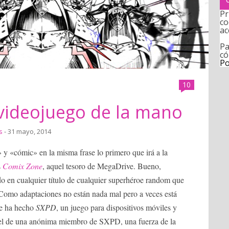
Pr
co
ac
Pa
có
Po
10
 videojuego de la mano
s
- 31 mayo, 2014
» y «cómic» en la misma frase lo primero que irá a la
s
Comix Zone
, aquel tesoro de MegaDrive. Bueno,
o en cualquier título de cualquier superhéroe random que
. Como adaptaciones no están nada mal pero a veces está
ue ha hecho
SXPD
, un juego para dispositivos móviles y
iel de una anónima miembro de SXPD, una fuerza de la