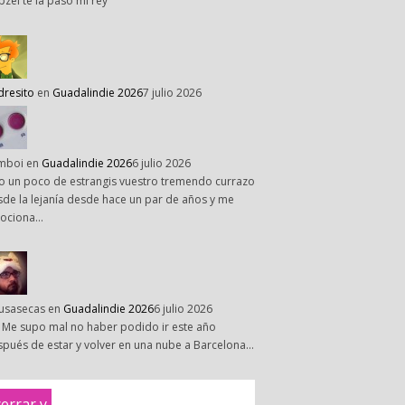
pzel te la paso mi rey
dresito
en
Guadalindie 2026
7 julio 2026
mboi
en
Guadalindie 2026
6 julio 2026
o un poco de estrangis vuestro tremendo currazo
de la lejanía desde hace un par de años y me
ociona…
susasecas
en
Guadalindie 2026
6 julio 2026
 Me supo mal no haber podido ir este año
pués de estar y volver en una nube a Barcelona…