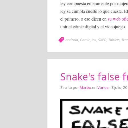
ley compuesta enteramente por muje
ley se cumpla cueste lo que cueste. El
el primero, o eso dicen en
su web ofic
unir el cómic digital y el videojuego.
android
,
Comic
,
ios
,
SXPD
,
Tablets
,
Tra
Snake's false f
Escrito por
Marbu
en
Varios
- 8 julio, 2