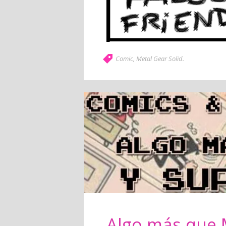
Comic
,
Metal Gear Solid
.
Algo más que 