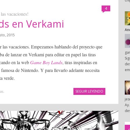
chi
4
las vacaciones!
ds en Verkami
An
sto, 2015
bar las vacaciones. Empezamos hablando del proyecto que
ga
a de lanzar en Verkami para editar en papel las tiras
Sig
icando en la web
Game Boy Lands
, tiras inspiradas en
des
s famosa de Nintendo. Y para llevarlo adelante necesita
em
ta verde.
ias
.
SEGUIR LEYENDO
je
Ay.
des