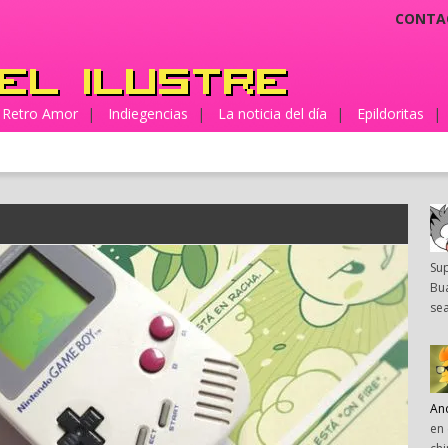
CONTA
Retro Amor
|
Indiegencias
|
La noticia del día
|
Epildoritas
|
Su
Bua
sea
An
en 