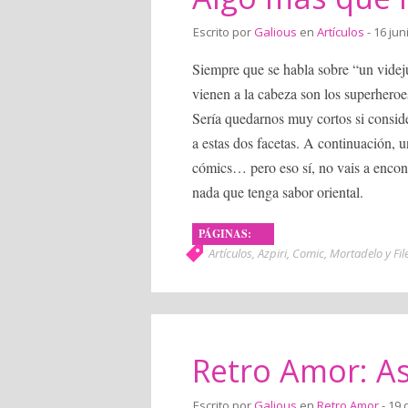
Escrito por
Galious
en
Artículos
- 16 jun
Siempre que se habla sobre “un videj
vienen a la cabeza son los superheroe
Sería quedarnos muy cortos si consi
a estas dos facetas. A continuación, 
cómics… pero eso sí, no vais a encon
nada que tenga sabor oriental.
PÁGINAS:
1
2
Artículos
,
Azpiri
,
Comic
,
Mortadelo y Fi
Retro Amor: As
Escrito por
Galious
en
Retro Amor
- 19 