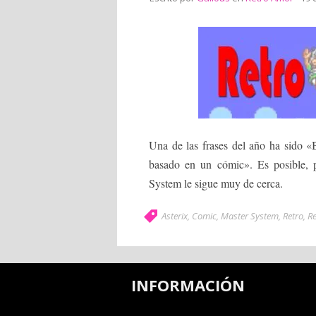
Una de las frases del año ha sido 
basado en un cómic». Es posible, 
System le sigue muy de cerca.
Asterix
,
Comic
,
Master System
,
Retro
,
R
INFORMACIÓN