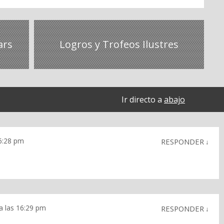
ars
Logros y Trofeos Ilustres
Ir directo a
abajo
16:28 pm
RESPONDER
↓
 a las 16:29 pm
RESPONDER
↓