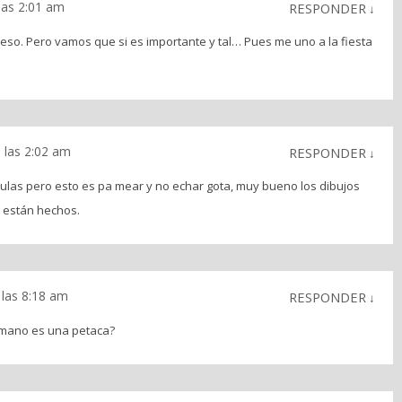
 las 2:01 am
RESPONDER
↓
 eso. Pero vamos que si es importante y tal… Pues me uno a la fiesta
a las 2:02 am
RESPONDER
↓
chulas pero esto es pa mear y no echar gota, muy bueno los dibujos
 están hechos.
 las 8:18 am
RESPONDER
↓
a mano es una petaca?