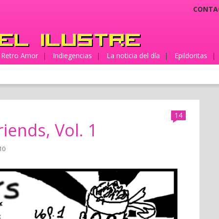
CONTA
Retro Amor
|
Indiegencias
|
La noticia del día
|
Epildoritas
|
14
riends, Vol. 1
010