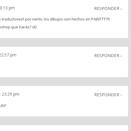
20:13 pm
RESPONDER
↓
s traductores!! por cierto, los dibujos son hechos en PAINTTT?!!!
oshop que harás? xD
 22:57 pm
RESPONDER
↓
as 23:29 pm
RESPONDER
↓
uto!