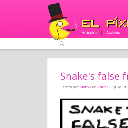
Artículos
|
Análisis
|
Snake's false f
Escrito por
Marbu
en
Varios
- 8 julio, 2