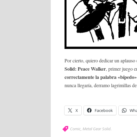
Por cierto, quiero dedicar un aplauso 
Solid: Peace Walker
, primer juego 
correctamente la palabra «bípedo»
nunca llegaría, derramo lagrimillas d
X
Facebook
Wha
Comic
,
Metal Gear Solid
.