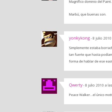
Magnífico dominio del Paint.
Marbú, que buenas son.
yonkykong
8 julio 2010
-
Simplemente estaba borrach
tan fuerte que hasta podíam
forma de hablar de ese east
Qwerty
8 julio 2010 a l
-
Peace Walker…el único moti