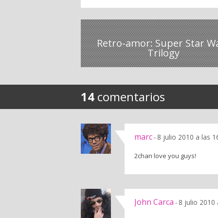
Retro-amor: Super Star W
Trilogy
14
comentarios
marc
8 julio 2010 a las 
-
2chan love you guys!
John Carca
8 julio 2010
-