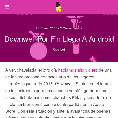
28 Enero 2016 • 2 Comentarios
Downwell Por Fin Llega A Android
Gamboi
A ver, chavalada, el otro día
hablamos alto y claro
de
una
de las mejores indiegencias
uno de los mejores
jueguicos que parió 2015:
Downwell
. Si bien en el templo
de lo ilustre nos quedamos con la versión gordopecera,
la cual disfrutamos como chanchos Kirkis y servidora, de
inicio también contó con su contrapartida en la Apple
Store. Con esta situación y ante la avalancha de buenas
críticas, era cuestión de tiempo que los dispositivos