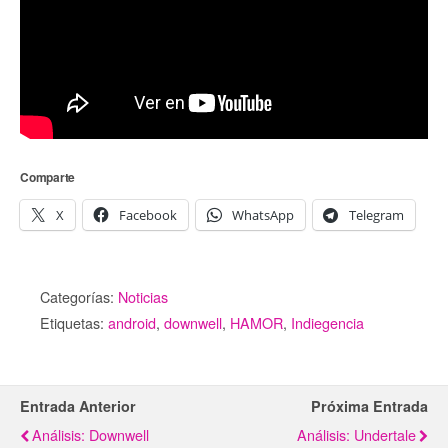
Comparte
X
Facebook
WhatsApp
Telegram
Categorías:
Noticias
Etiquetas:
android
,
downwell
,
HAMOR
,
Indiegencia
Entrada Anterior
Próxima Entrada
Análisis: Downwell
Análisis: Undertale