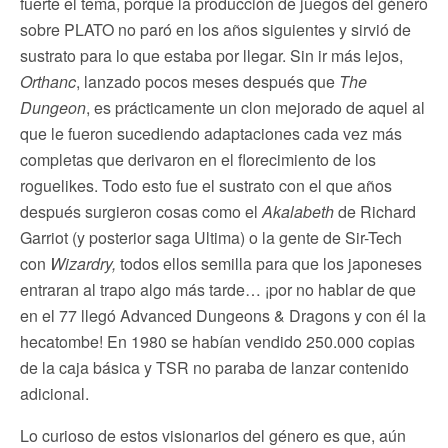
fuerte el tema, porque la producción de juegos del género
sobre PLATO no paró en los años siguientes y sirvió de
sustrato para lo que estaba por llegar. Sin ir más lejos,
Orthanc
, lanzado pocos meses después que
The
Dungeon
, es prácticamente un clon mejorado de aquel al
que le fueron sucediendo adaptaciones cada vez más
completas que derivaron en el florecimiento de los
roguelikes. Todo esto fue el sustrato con el que años
después surgieron cosas como el
Akalabeth
de Richard
Garriot (y posterior saga Ultima) o la gente de Sir-Tech
con
Wizardry,
todos ellos semilla para que los japoneses
entraran al trapo algo más tarde… ¡por no hablar de que
en el 77 llegó Advanced Dungeons & Dragons y con él la
hecatombe! En 1980 se habían vendido 250.000 copias
de la caja básica y TSR no paraba de lanzar contenido
adicional.
Lo curioso de estos visionarios del género es que, aún