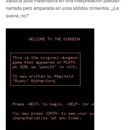
traducía pura matemática en una interpretación pseudo-
narrada pero amparada en unos sólidos cimientos. ¿Le
suena, no?