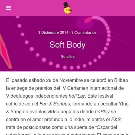
3 Diciembre 2014 • 3 Comentarios
Soft Body
Notelies
El pasado sábado 28 de Noviembre se celebró en Bilbao
la entrega de premios del V Certamen Internacional de
Videojuegos Independientes
hóPLay
. Este festival
coincide con el
Fun & Serious
, formando un peculiar Ying
& Yang de eventos videojueguiles donde
hóPlay
se
centra en el amor profundo a lo indie, mientras el
F&S
trata de posicionarse como una suerte de “Oscar del
videojuego”, o lo que sea que quieran ser. El caso es que