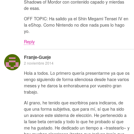
Shadows of Mordor con contenido capado y mierdas
de esas.
OFF TOPIC: Ha salido ya el Shin Megami Tensei IV en
la eShop. Como Nintendo no dice nada pues lo hago
yo.
Reply
Franje-Gueje
2 noviembre 2014
Hola a todos. Lo primero quería presentarme ya que os
vengo siguiendo de forma silenciosa desde hace varios
meses y he daros la enhorabuena por vuestro gran
trabajo.
Al grano, he tenido que escribiros para indicaros, de
que una forma subjetiva, que para mí, sí que ha sido
un avance este sistema de elección. He pertenecido a
la fase beta cerrada y todo lo que he probado sí que
me ha gustado. He dedicado un tiempo a «trastearlo» y
hay muchas elecciones (tantas que incluso tenía que