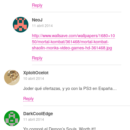
Reply
NeoJ
11 abril 2014
http://www.wallsave.com/wallpapers/1680×10
50/mortal-kombat/361468/mortal-kombat-
shaolin-monks-video-games-hd-361468.jpg
Reply
XploitOcelot
10 abril 2014
Joder qué ofertazas, y yo con la PS3 en España…
Reply
DarkCoolEdge
11 abril 2014
Yo compré el Demon’s Souls. Worth it!!