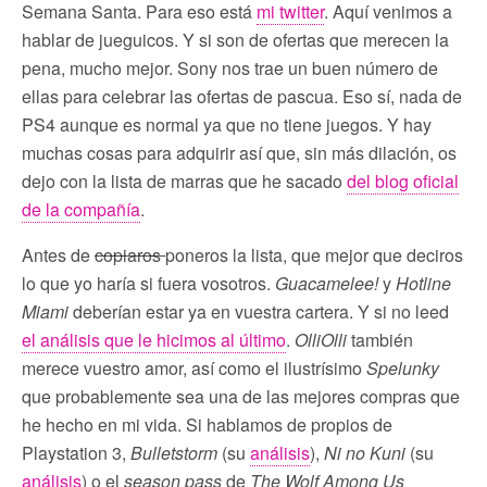
Semana Santa. Para eso está
mi twitter
. Aquí venimos a
hablar de jueguicos. Y si son de ofertas que merecen la
pena, mucho mejor. Sony nos trae un buen número de
ellas para celebrar las ofertas de pascua. Eso sí, nada de
PS4 aunque es normal ya que no tiene juegos. Y hay
muchas cosas para adquirir así que, sin más dilación, os
dejo con la lista de marras que he sacado
del blog oficial
de la compañía
.
Antes de
copiaros
poneros la lista, que mejor que deciros
lo que yo haría si fuera vosotros.
Guacamelee!
y
Hotline
Miami
deberían estar ya en vuestra cartera. Y si no leed
el análisis que le hicimos al último
.
OlliOlli
también
merece vuestro amor, así como el ilustrísimo
Spelunky
que probablemente sea una de las mejores compras que
he hecho en mi vida. Si hablamos de propios de
Playstation 3,
Bulletstorm
(su
análisis
),
Ni no Kuni
(su
análisis
) o el
season pass
de
The Wolf Among Us