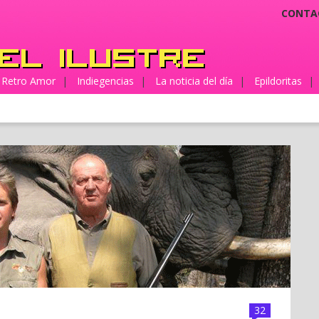
CONTA
Retro Amor
|
Indiegencias
|
La noticia del día
|
Epildoritas
|
32