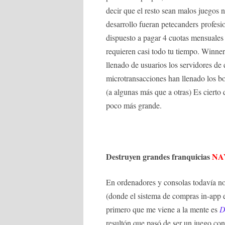
decir que el resto sean malos juegos 
desarrollo fueran petecan
ders
profesi
dispuesto a pagar 4 cuotas mensuales
requieren casi todo tu tiempo. Winner 
llenado de usuarios los servidores de
microtransacciones han llenado los bol
(a algunas más que a otras) Es cierto 
poco más grande.
Destruyen grandes franquicias
NA
En ordenadores y consolas todavía no
(donde el sistema de compras in-app e
primero que me viene a la mente es
D
resultón que pasó de ser un juego co