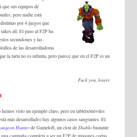
ni que sus equipos de
onales, pero nadie está
 di
stintas por 4 juegos que
takes all. El paso al F2
P ha
 estos secundones y las
sillos de las desarrolladoras
que la tarta no es infinita, pero parece que en el F2P es un
Fuck you, losers
Y
 hemos visto un ejemplo claro, pero en tablets/móviles
stá más desarrollado) hay algunos casos sangrantes. El
ungeon Hunter
de Gameloft, un clon de
Diablo
bastante
n una campaña completa a ser un F2P de misiones cortas,