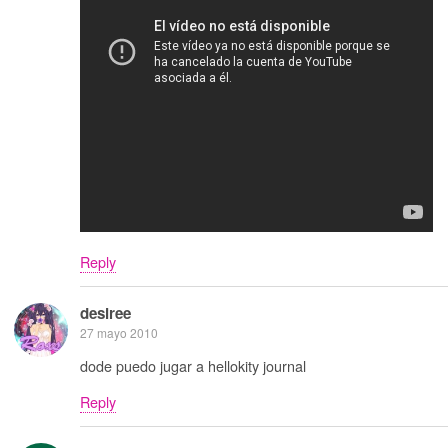
Reply
desiree
27 mayo 2010
dode puedo jugar a hellokity journal
Reply