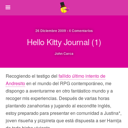
26 Diciembre 2009 • 4 Comentarios
Hello Kitty Journal (1)
John Carca
Recogiendo el testigo del
fallido último intento de
Andresito
en el mundo del RPG contemporáneo, me
dispongo a aventurarme en otro fantástico mundo y a
recoger mis experiencias. Después de varias horas
plantando zanahorias y jugando al escondite inglés,
estoy preparado para presentar en comunidad a Justina*,
joven risueña y pizpireta que está dispuesta a ser Hamija
de todo bicho viviente.