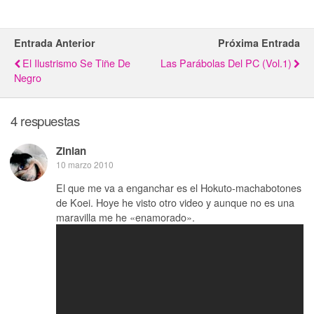
Entrada Anterior
Próxima Entrada
El Ilustrismo Se Tiñe De
Las Parábolas Del PC (Vol.1)
Negro
4 respuestas
Zinian
10 marzo 2010
El que me va a enganchar es el Hokuto-machabotones
de Koei. Hoye he visto otro video y aunque no es una
maravilla me he «enamorado».