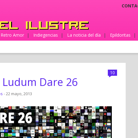
CONTA
Retro Amor
|
Indiegencias
|
La noticia del día
|
Epildoritas
|
10
l Ludum Dare 26
os
- 22 mayo, 2013