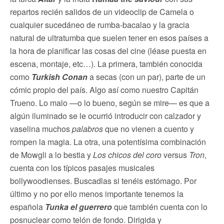
repartos recién salidos de un videoclip de Camela o
cualquier sucedáneo de rumba-bacalao y la gracia
natural de ultratumba que suelen tener en esos países a
la hora de planificar las cosas del cine (léase puesta en
escena, montaje, etc…). La primera, también conocida
como
Turkish Conan
a secas (con un par), parte de un
cómic propio del país. Algo así como nuestro Capitán
Trueno. Lo malo —o lo bueno, según se mire— es que a
algún iluminado se le ocurrió introducir con calzador y
vaselina muchos
palabros
que no vienen a cuento y
rompen la magia. La otra, una potentísima combinación
de Mowgli a lo bestia y
Los chicos del coro
versus
Tron
,
cuenta con los típicos pasajes musicales
bollywoodienses. Buscadlas si tenéis estómago. Por
último y no por ello menos importante tenemos la
española
Tunka el guerrero
que también cuenta con lo
posnuclear como telón de fondo. Dirigida y