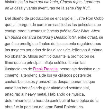
historietas
La torre del elefante
,
Clavos rojos
,
Ladrones
en la casa
y varias aventuras de la serie
Rey Kull
.
Del diseño de producción se encargó el ilustre Ron Cobb
que, al margen de currar en casi todas las películas que
configuraron nuestras infancias (véase
Star Wars
,
Alien
,
En busca del arca perdida
y
Desafío total
, entre otras), se
ganó su prestigio a finales de los sesenta regalándonos
las mejores portadas de los discos de Jefferson Airplane.
No obstante, Milius admitió durante la promoción del
filme que su principal influjo estético fueron las
ilustraciones de
Frank Frazetta
, personaje decisivo que
cimentó la tendencia de los ya clásicos pósters de
cachas belicosos y amazonas despampanantes que
tanto han beneficiado (por afinididad sentimental,
añadiría) al heavy metal. Hablando de música,
determinante a la hora de contribuir al tono épico de la
obra fue la partitura del gran Basil Poledouris.