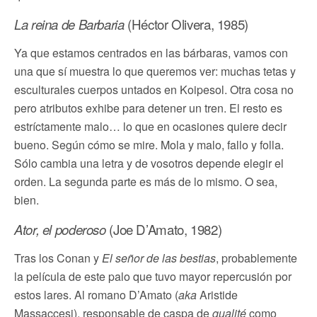
La reina de Barbaria
(Héctor Olivera, 1985)
Ya que estamos centrados en las bárbaras, vamos con
una que sí muestra lo que queremos ver: muchas tetas y
esculturales cuerpos untados en Koipesol. Otra cosa no
pero atributos exhibe para detener un tren. El resto es
estríctamente malo… lo que en ocasiones quiere decir
bueno. Según cómo se mire. Mola y malo, fallo y folla.
Sólo cambia una letra y de vosotros depende elegir el
orden. La segunda parte es más de lo mismo. O sea,
bien.
Ator, el poderoso
(Joe D’Amato, 1982)
Tras los Conan y
El señor de las bestias
, probablemente
la película de este palo que tuvo mayor repercusión por
estos lares. Al romano D’Amato (
aka
Aristide
Massaccesi), responsable de caspa de
qualité
como