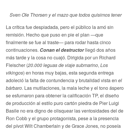
Sven Ole Thorsen y el mazo que todos quisimos tener
La crítica fue despiadada, pero el público la amó sin
remisión. Hecho que puso en pie el plan —que
finalmente se fue al traste— para rodar hasta cinco
continuaciones.
Conan el destructor
llegó dos años
más tarde y la cosa no cuajó. Dirigida por un Richard
Fleischer (
20.000 leguas de viaje submarino
,
Los
vikingos
) en horas muy bajas, esta segunda entrega
adoleció la falta de contundencia y brutalidad vista en
el
bárbaro
. Las mutilaciones, la mala leche y el tono áspero
se esfumaron para obtener la calificación TP, el diseño
de producción al estilo puro cartón piedra de Pier Luigi
Basile no era digno de olisquear las ventosidades del de
Ron Cobb y el grupo protagonista, pese a la presencia
del pívot Wilt Chamberlain y de Grace Jones, no poseía