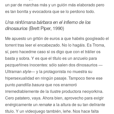
un par de marchas más y un guión más elaborado pero
es tan bonita y evocadora que se lo perdono todo.
Una ninfómana bárbara en el infierno de los
dinosaurios
(Brett Piper, 1990)
Me apuesto un gritón de euros a que habéis googleado el
torrent tras leer el encabezado. No lo hagáis. Es Troma,
sí, pero hacedme caso si os digo que con el tráiler os
basta y sobra. Y es que el título es un anzuelo para
pezqueñines inocentes: sólo salen dos dinosaurios —
Ultraman
style
— y la protagonista no muestra su
hipersexualidad en ningún pasaje. Tampoco tiene ese
punto
pandilla basura
que nos enamoró
irremediablemente de la ilustre productora neoyorkina.
Cero patatero, vaya. Ahora bien, aprovecho para exigir
enérgicamente un
remake
a la altura de su tan delirante
título. Y un videojuego también, leñe. Nos hace falta