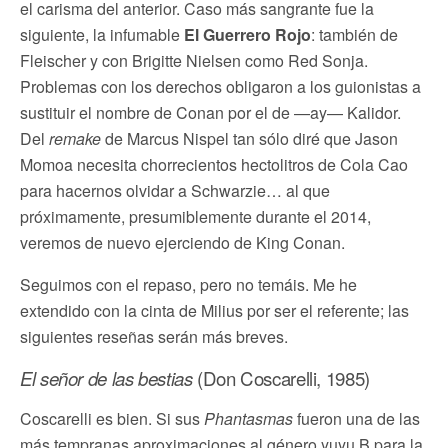
el carisma del anterior. Caso más sangrante fue la
siguiente, la infumable
El Guerrero Rojo
: también de
Fleischer y con Brigitte Nielsen como Red Sonja.
Problemas con los derechos obligaron a los guionistas a
sustituir el nombre de Conan por el de —ay— Kalidor.
Del
remake
de Marcus Nispel tan sólo diré que Jason
Momoa necesita chorrecientos hectolitros de Cola Cao
para hacernos olvidar a Schwarzie… al que
próximamente, presumiblemente durante el 2014,
veremos de nuevo ejerciendo de King Conan.
Seguimos con el repaso, pero no temáis. Me he
extendido con la cinta de Milius por ser el referente; las
siguientes reseñas serán más breves.
El señor de las bestias
(Don Coscarelli, 1985)
Coscarelli es bien. Si sus
Phantasmas
fueron una de las
más tempranas aproximaciones al género yuyu B para la