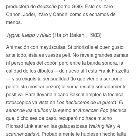
productora de
deutsche
porno GGG. Esto es Izaro-
Canon. Joder, Izaro y Canon, como os echamos de
menos.
Tygra: fuego y hielo
(Ralph Bakshi, 1983)
Animación con mayúsculas. Si priorizáis el buen gusto
ante todo, ésta es vuestra peli. No revela grandes tramas
ni personajes del copón pero entre la banda sonora, la
calidad de los dibujos —de nuevo allí está Frank Frazetta
— y su exquisita sensualidad (lo que viene a ser poner
palote sin mostrar pezón) la suma resulta sobradamente
positiva. Para llevarla a cabo Bakshi empleó la técnica
rotoscópica ya vista en
Los hechiceros de la guerra
,
El
señor de los anillos
y la ejemplar
American Pop
(técnica
que, dicho sea de paso, recuperó no hace mucho
Richard Linklater en las gafapastosas
Waking life
y
A
scanner darkly
). Probablemente le hubiesen hecho falta