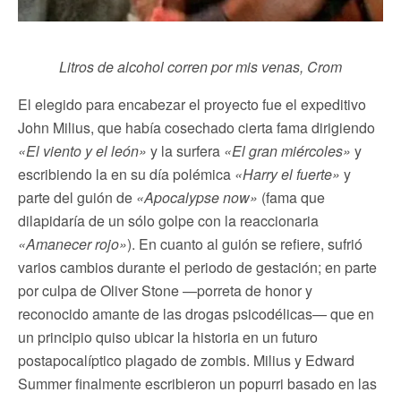
Litros de alcohol corren por mis venas, Crom
El elegido para encabezar el proyecto fue el expeditivo
John Milius, que había cosechado cierta fama dirigiendo
«El viento y el león»
y la surfera
«El gran miércoles»
y
escribiendo la en su día polémica
«Harry el fuerte»
y
parte del guión de
«Apocalypse now»
(fama que
dilapidaría de un sólo golpe con la reaccionaria
«Amanecer rojo»
). En cuanto al guión se refiere, sufrió
varios cambios durante el periodo de gestación; en parte
por culpa de Oliver Stone —porreta de honor y
reconocido amante de las drogas psicodélicas— que en
un principio quiso ubicar la historia en un futuro
postapocalíptico plagado de zombis. Milius y Edward
Summer finalmente escribieron un popurri basado en las