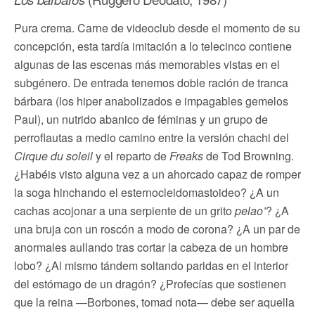
Pura crema. Carne de videoclub desde el momento de su
concepción, esta tardía imitación a lo telecinco contiene
algunas de las escenas más memorables vistas en el
subgénero. De entrada tenemos doble ración de tranca
bárbara (los hiper anabolizados e impagables gemelos
Paul), un nutrido abanico de féminas y un grupo de
perroflautas a medio camino entre la versión chachi del
Cirque du soleil
y el reparto de
Freaks
de Tod Browning.
¿Habéis visto alguna vez a un ahorcado capaz de romper
la soga hinchando el esternocleidomastoideo? ¿A un
cachas acojonar a una serpiente de un grito
pelao’
? ¿A
una bruja con un roscón a modo de corona? ¿A un par de
anormales aullando tras cortar la cabeza de un hombre
lobo? ¿Al mismo tándem soltando paridas en el interior
del estómago de un dragón? ¿Profecías que sostienen
que la reina —Borbones, tomad nota— debe ser aquella