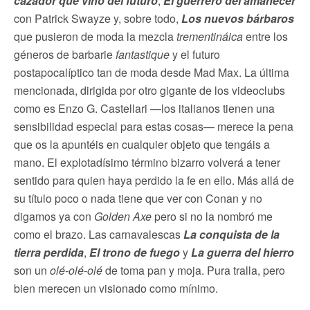
cazador que vino del futuro
,
El guerrero del amanecer
con Patrick Swayze y, sobre todo,
Los nuevos bárbaros
que pusieron de moda la mezcla
trementináica
entre los
géneros de barbarie
fantastique
y el futuro
postapocalíptico tan de moda desde Mad Max. La última
mencionada, dirigida por otro gigante de los videoclubs
como es Enzo G. Castellari —los italianos tienen una
sensibilidad especial para estas cosas— merece la pena
que os la apuntéis en cualquier objeto que tengáis a
mano. El explotadísimo término bizarro volverá a tener
sentido para quien haya perdido la fe en ello. Más allá de
su título poco o nada tiene que ver con Conan y no
digamos ya con
Golden Axe
pero si no la nombró me
como el brazo. Las carnavalescas
La conquista de la
tierra perdida
,
El trono de fuego
y
La guerra del hierro
son un
olé-olé-olé
de toma pan y moja. Pura tralla, pero
bien merecen un visionado como mínimo.