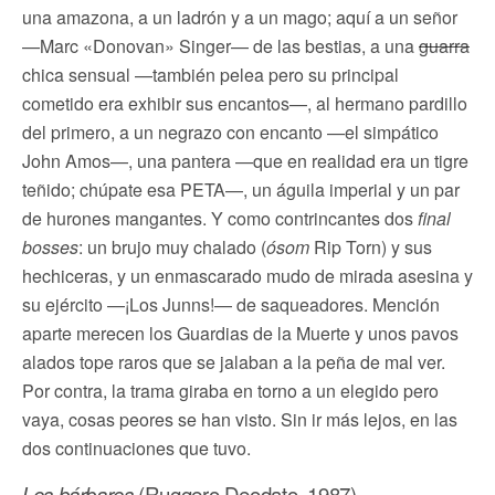
una amazona, a un ladrón y a un mago; aquí a un señor
—Marc «Donovan» Singer— de las bestias, a una
guarra
chica sensual —también pelea pero su principal
cometido era exhibir sus encantos—, al hermano pardillo
del primero, a un negrazo con encanto —el simpático
John Amos—, una pantera —que en realidad era un tigre
teñido; chúpate esa PETA—, un águila imperial y un par
de hurones mangantes. Y como contrincantes dos
final
bosses
: un brujo muy chalado (
ósom
Rip Torn) y sus
hechiceras, y un enmascarado mudo de mirada asesina y
su ejército —¡Los Junns!— de saqueadores. Mención
aparte merecen los Guardias de la Muerte y unos pavos
alados tope raros que se jalaban a la peña de mal ver.
Por contra, la trama giraba en torno a un elegido pero
vaya, cosas peores se han visto. Sin ir más lejos, en las
dos continuaciones que tuvo.
Los bárbaros
(Ruggero Deodato, 1987)