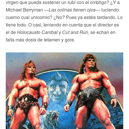
virgen que pueda sostener un rubí con el ombligo? ¿Y a
Michael Berryman —
Las colinas tienen ojos
— luciendo
cuerno cual unicornio? ¿No? Pues ya estáis tardando. Lo
tiene todo. O casi, teniendo en cuenta que el director es
el de
Holocausto Canibal
y
Cut and Run
, se echan en
falta más dosis de tetamen y gore.