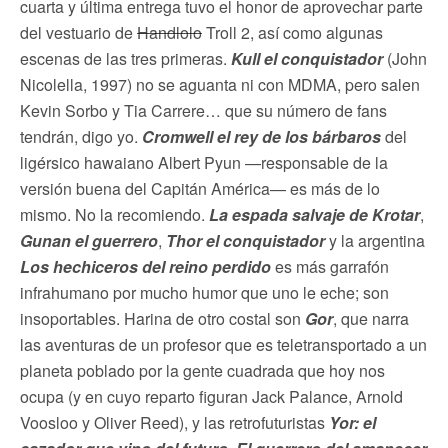
cuarta y última entrega tuvo el honor de aprovechar parte
del vestuario de
Handlolo
Troll 2, así como algunas
escenas de las tres primeras.
Kull el conquistador
(John
Nicolella, 1997) no se aguanta ni con MDMA, pero salen
Kevin Sorbo y Tia Carrere… que su número de fans
tendrán, digo yo.
Cromwell el rey de los bárbaros
del
ligérsico hawaiano Albert Pyun —responsable de la
versión buena del Capitán América— es más de lo
mismo. No la recomiendo.
La espada salvaje de Krotar
,
Gunan el guerrero
,
Thor el conquistador
y la argentina
Los hechiceros del reino perdido
es más garrafón
infrahumano por mucho humor que uno le eche; son
insoportables. Harina de otro costal son
Gor
, que narra
las aventuras de un profesor que es teletransportado a un
planeta poblado por la gente cuadrada que hoy nos
ocupa (y en cuyo reparto figuran Jack Palance, Arnold
Voosloo y Oliver Reed), y las retrofuturistas
Yor: el