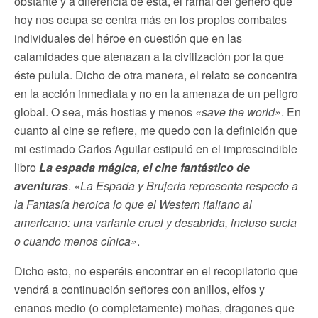
obstante y a diferencia de ésta, el ramal del género que
hoy nos ocupa se centra más en los propios combates
individuales del héroe en cuestión que en las
calamidades que atenazan a la civilización por la que
éste pulula. Dicho de otra manera, el relato se concentra
en la acción inmediata y no en la amenaza de un peligro
global. O sea, más hostias y menos
«save the world»
. En
cuanto al cine se refiere, me quedo con la definición que
mi estimado Carlos Aguilar estipuló en el imprescindible
libro
La espada mágica, el cine fantástico de
aventuras
.
«La Espada y Brujería representa respecto a
la Fantasía heroica lo que el Western italiano al
americano: una variante cruel y desabrida, incluso sucia
o cuando menos cínica»
.
Dicho esto, no esperéis encontrar en el recopilatorio que
vendrá a continuación señores con anillos, elfos y
enanos medio (o completamente) moñas, dragones que