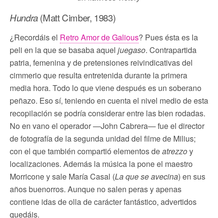
Hundra
(Matt Cimber, 1983)
¿Recordáis el
Retro Amor de Galious
? Pues ésta es la
peli en la que se basaba aquel
juegaso
. Contrapartida
patria, femenina y de pretensiones reivindicativas del
cimmerio que resulta entretenida durante la primera
media hora. Todo lo que viene después es un soberano
peñazo. Eso sí, teniendo en cuenta el nivel medio de esta
recopilación se podría considerar entre las bien rodadas.
No en vano el operador —John Cabrera— fue el director
de fotografía de la segunda unidad del filme de Milius;
con el que también compartió elementos de
atrezzo
y
localizaciones. Además la música la pone el maestro
Morricone y sale María Casal (
La que se avecina
) en sus
años buenorros. Aunque no salen peras y apenas
contiene idas de olla de carácter fantástico, advertidos
quedáis.