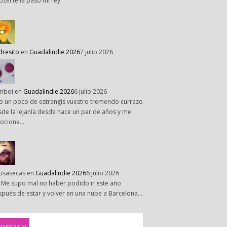
pzel te la paso mi rey
dresito
en
Guadalindie 2026
7 julio 2026
mboi
en
Guadalindie 2026
6 julio 2026
o un poco de estrangis vuestro tremendo currazo
de la lejanía desde hace un par de años y me
ociona…
susasecas
en
Guadalindie 2026
6 julio 2026
 Me supo mal no haber podido ir este año
pués de estar y volver en una nube a Barcelona…