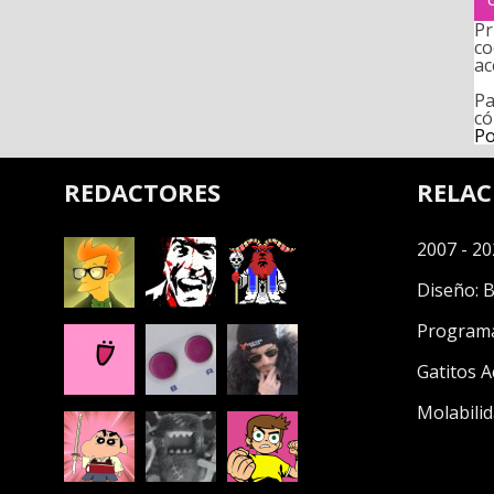
Pr
co
ac
Pa
có
Po
REDACTORES
RELA
2007 - 20
Diseño:
B
Program
Gatitos A
Molabilid