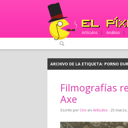
Artículos
|
Análisis
|
ARCHIVO DE LA ETIQUETA:
PORNO DU
Filmografías 
Axe
Escrito por
Ciro
en
Artículos
- 25 marzo,