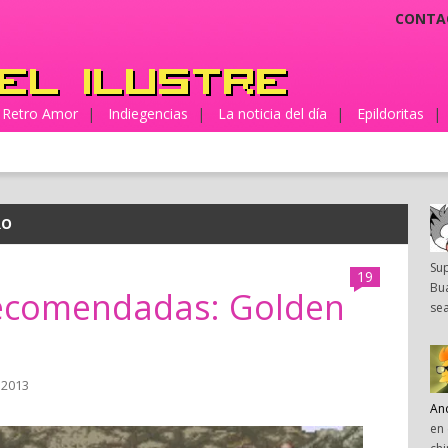
CONTA
Retro Amor
|
Indiegencias
|
La noticia del día
|
Epildoritas
|
RO
Su
19
Bua
recomendadas: Golden
sea
 2013
An
en 