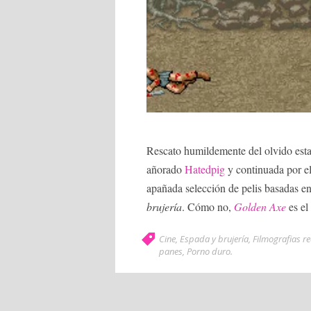
Rescato humildemente del olvido esta
añorado
Hatedpig
y continuada por el
apañada selección de pelis basadas e
brujería
. Cómo no,
Golden Axe
es el
Cine
,
Espada y brujería
,
Filmografias 
panes
,
Porno duro
.