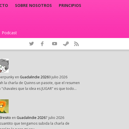
CTO
SOBRE NOSOTROS
PRINCIPIOS
Podcast
|
perpunky
en
Guadalindie 2026
9 julio 2026
h la charla de Quinns un pasote, que el resumen
 "chavales que la idea es JUGAR" es que todo…
dresito
en
Guadalindie 2026
7 julio 2026
cuantito que tengamos subida la charla de