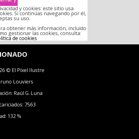
ivacidad y cookies: este sitio usa
okies. Si continúas navegando por él,
eptas su uso.
ra obtener más información, incluido
mo gestionar las cookies, consulta:
lítica de cookies
CIONADO
26 © El Píxel Ilustre
runo Louviers
ación:
Raúl G. Luna
cariciados: 7563
ad: 132 %