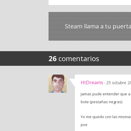
Steam llama a tu puert
26
comentarios
HtDreams
25 octubre 2
-
Jamas pude entender que a j
bote (pestañas negras)
Yo me quedo con las mismas 
pse