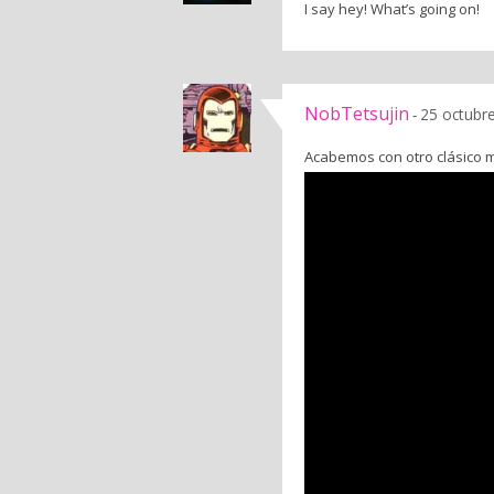
I say hey! What’s going on!
NobTetsujin
25 octubr
-
Acabemos con otro clásico 