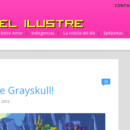
CONTA
Retro Amor
|
Indiegencias
|
La noticia del día
|
Epildoritas
|
26
e Grayskull!
, 2012