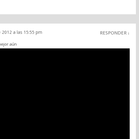
e 2012 a las 15:55 pm
RESPONDER
↓
mejor aún