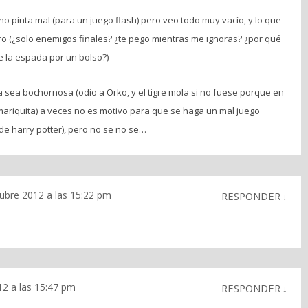
o pinta mal (para un juego flash) pero veo todo muy vacío, y lo que
o (¿solo enemigos finales? ¿te pego mientras me ignoras? ¿por qué
de la espada por un bolso?)
a sea bochornosa (odio a Orko, y el tigre mola si no fuese porque en
 mariquita) a veces no es motivo para que se haga un mal juego
de harry potter), pero no se no se…
ubre 2012 a las 15:22 pm
RESPONDER
↓
12 a las 15:47 pm
RESPONDER
↓