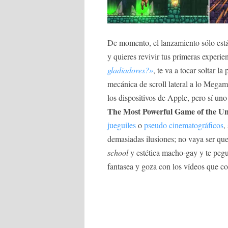
De momento, el lanzamiento sólo está 
y quieres revivir tus primeras experie
gladiadores?»
, te va a tocar soltar 
mecánica de scroll lateral a lo Megama
los dispositivos de Apple, pero sí un
The Most Powerful Game of the Un
jueguiles
o
pseudo cinematográficos
,
demasiadas ilusiones; no vaya ser qu
school
y estética macho-gay y te peg
fantasea y goza con los vídeos que co