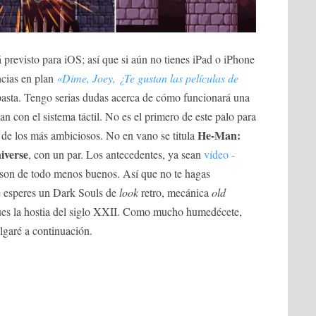
previsto para iOS; así que si aún no tienes iPad o iPhone
ncias en plan
«Dime, Joey, ¿Te gustan las películas de
la pasta. Tengo serias dudas acerca de cómo funcionará una
n con el sistema táctil. No es el primero de este palo para
He-Man:
o de los más ambiciosos. No en vano se titula
iverse
, con un par. Los antecedentes, ya sean
vídeo
-
 son de todo menos buenos. Así que no te hagas
e esperes un Dark Souls de
look
retro, mecánica
old
ues la hostia del siglo XXII. Como mucho humedécete,
lgaré a continuación.