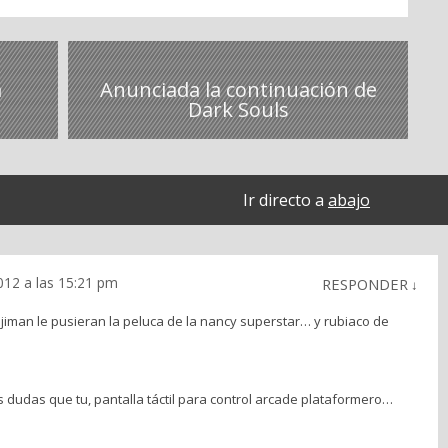
a
Anunciada la continuación de
Dark Souls
Ir directo a
abajo
012 a las 15:21 pm
RESPONDER
↓
iman le pusieran la peluca de la nancy superstar… y rubiaco de
dudas que tu, pantalla táctil para control arcade plataformero…