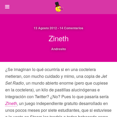
13 Agosto 2012 • 14 Comentarios
Zineth
Andresito
¿Se imaginan lo qué ocurriría si en una coctelera
metieran, con mucho cuidado y mimo, una copia de
Jet
Set Radio
, un mundo abierto enorme (pero que cupiese
en la coctelera), un kilo de pastillas alucinógenas e
integración con Twitter? ¿No? Pues lo que pasaría sería
Zineth
, un juego independiente gratuito desarrollado en
unos pocos meses por siete estudiantes, que si estuviese
a la venta en Steam les tendría a todos babeando como