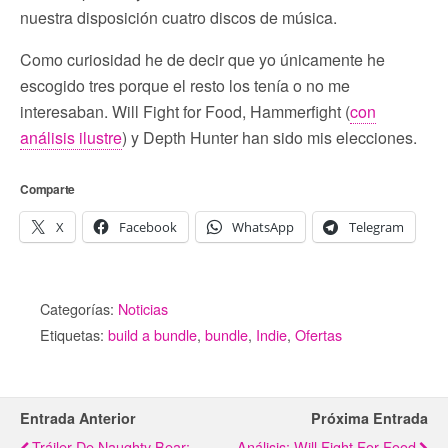
nuestra disposición cuatro discos de música.
Como curiosidad he de decir que yo únicamente he
escogido tres porque el resto los tenía o no me
interesaban. Will Fight for Food, Hammerfight (
con
análisis ilustre
) y Depth Hunter han sido mis elecciones.
Comparte
X
Facebook
WhatsApp
Telegram
Categorías:
Noticias
Etiquetas:
build a bundle
,
bundle
,
Indie
,
Ofertas
Entrada Anterior
Próxima Entrada
Tráiler De Naughty Bear:
Análisis: Will Fight For Food