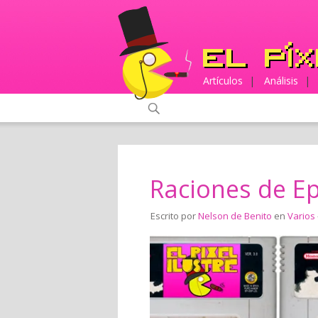
Artículos
|
Análisis
|
Raciones de Ep
Escrito por
Nelson de Benito
en
Varios