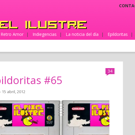
CONTA
Retro Amor
|
Indiegencias
|
La noticia del día
|
Epildoritas
|
34
ildoritas #65
- 15 abril, 2012