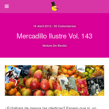
16 Abril 2012 • 30 Comentarios
Mercadillo Ilustre Vol. 143
Nelson De Benito
¿Echábais de menos las oferticas? Espero que sí, no