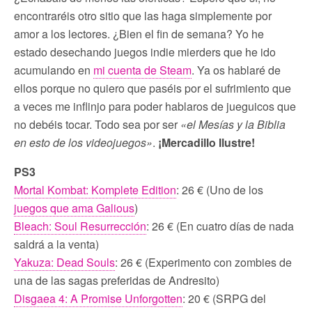
encontraréis otro sitio que las haga simplemente por
amor a los lectores. ¿Bien el fin de semana? Yo he
estado desechando juegos indie mierders que he ido
acumulando en
mi cuenta de Steam
. Ya os hablaré de
ellos porque no quiero que paséis por el sufrimiento que
a veces me inflinjo para poder hablaros de jueguicos que
no debéis tocar. Todo sea por ser
«el Mesías y la Biblia
en esto de los videojuegos»
.
¡Mercadillo Ilustre!
PS3
Mortal Kombat: Komplete Edition
: 26 € (Uno de los
juegos que ama Galious
)
Bleach: Soul Resurrección
: 26 € (En cuatro días de nada
saldrá a la venta)
Yakuza: Dead Souls
: 26 € (Experimento con zombies de
una de las sagas preferidas de Andresito)
Disgaea 4: A Promise Unforgotten
: 20 € (SRPG del