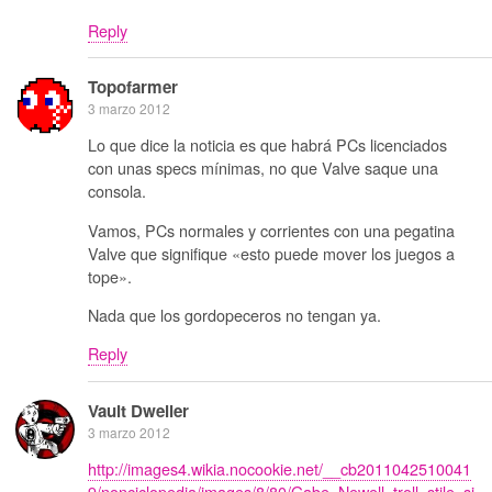
Reply
Topofarmer
3 marzo 2012
Lo que dice la noticia es que habrá PCs licenciados
con unas specs mínimas, no que Valve saque una
consola.
Vamos, PCs normales y corrientes con una pegatina
Valve que signifique «esto puede mover los juegos a
tope».
Nada que los gordopeceros no tengan ya.
Reply
Vault Dweller
3 marzo 2012
http://images4.wikia.nocookie.net/__cb2011042510041
9/nonciclopedia/images/8/80/Gabe_Newell_troll_stile_si