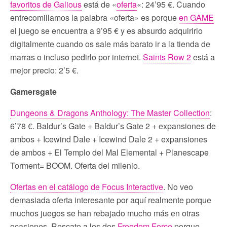
favoritos de Galious
está de «
oferta
«: 24’95 €. Cuando
entrecomillamos la palabra «oferta» es porque
en GAME
el juego se encuentra a 9’95 € y es absurdo adquirirlo
digitalmente cuando os sale más barato ir a la tienda de
marras o incluso pedirlo por internet.
Saints Row 2
está a
mejor precio: 2’5 €.
Gamersgate
Dungeons & Dragons Anthology: The Master Collection
:
6’78 €. Baldur’s Gate + Baldur’s Gate 2 + expansiones de
ambos + Icewind Dale + Icewind Dale 2 + expansiones
de ambos + El Templo del Mal Elemental + Planescape
Torment= BOOM. Oferta del milenio.
Ofertas en el catálogo de Focus Interactive
. No veo
demasiada oferta interesante por aquí realmente porque
muchos juegos se han rebajado mucho más en otras
ocasiones. Rescato a los dos
Freedom Force
porque