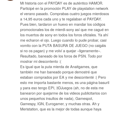
Mi historia con el PAYDAY es de auténtico HAMOR.
Participé en la promoción PLAY de playstation network
el verano pasado. Comprabas cuatro juegos mierdosos
a 14,95 euros cada uno y te regalaban el PAYDAY.
Pues bien, tardaron un huevo en mandar los códigos
promocionales los de mierdi-sony así que me cagué en
los muertos de sony en todos los foros oficiales. Ya ahí
me echaron el ojo. Luego cuando lo pude probar, casi
vomito con la PUTA BASURA DE JUEGO (no caigáis
si no os pagan) y me volví a quejar «ligeramente».
Resultado, baneado de los foros de PSN. Todo por
mostrar mi descontento :(
Es igual que la puta mierda de Anaitgames, que
también me han baneado porque demostré que
estaban comprados por EA y me descontenté :( Pero
esto me importa bastante menos, es una página basuril
y para eso tengo EPI, 3DJuegos (ah, no de esta me
banearon por quejarme de los videos publicitarios con
unos pequeños insultos de nada), Gamespot,
Gamespy, IGN, Eurogamer, y muchas otras. Ah y
Meristation, que es la mejor de todas aunque haya