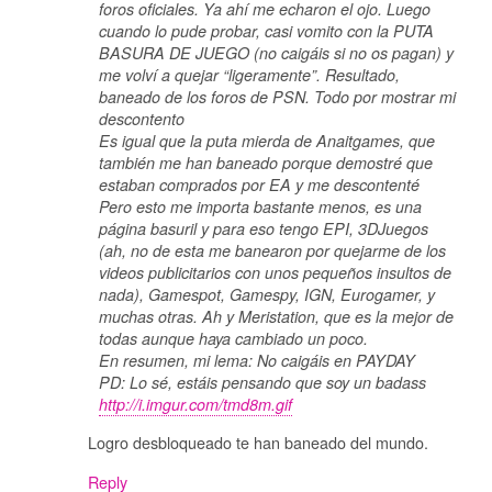
foros oficiales. Ya ahí me echaron el ojo. Luego
cuando lo pude probar, casi vomito con la PUTA
BASURA DE JUEGO (no caigáis si no os pagan) y
me volví a quejar “ligeramente”. Resultado,
baneado de los foros de PSN. Todo por mostrar mi
descontento
Es igual que la puta mierda de Anaitgames, que
también me han baneado porque demostré que
estaban comprados por EA y me descontenté
Pero esto me importa bastante menos, es una
página basuril y para eso tengo EPI, 3DJuegos
(ah, no de esta me banearon por quejarme de los
videos publicitarios con unos pequeños insultos de
nada), Gamespot, Gamespy, IGN, Eurogamer, y
muchas otras. Ah y Meristation, que es la mejor de
todas aunque haya cambiado un poco.
En resumen, mi lema: No caigáis en PAYDAY
PD: Lo sé, estáis pensando que soy un badass
http://i.imgur.com/tmd8m.gif
Logro desbloqueado te han baneado del mundo.
Reply