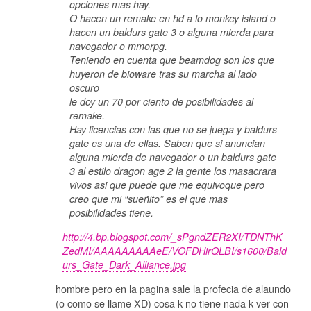
opciones mas hay.
O hacen un remake en hd a lo monkey island o
hacen un baldurs gate 3 o alguna mierda para
navegador o mmorpg.
Teniendo en cuenta que beamdog son los que
huyeron de bioware tras su marcha al lado
oscuro
le doy un 70 por ciento de posibilidades al
remake.
Hay licencias con las que no se juega y baldurs
gate es una de ellas. Saben que si anuncian
alguna mierda de navegador o un baldurs gate
3 al estilo dragon age 2 la gente los masacrara
vivos asi que puede que me equivoque pero
creo que mi “sueñito” es el que mas
posibilidades tiene.
http://4.bp.blogspot.com/_sPgndZER2XI/TDNThK
ZedMI/AAAAAAAAAeE/VOFDHirQLBI/s1600/Bald
urs_Gate_Dark_Alliance.jpg
hombre pero en la pagina sale la profecia de alaundo
(o como se llame XD) cosa k no tiene nada k ver con