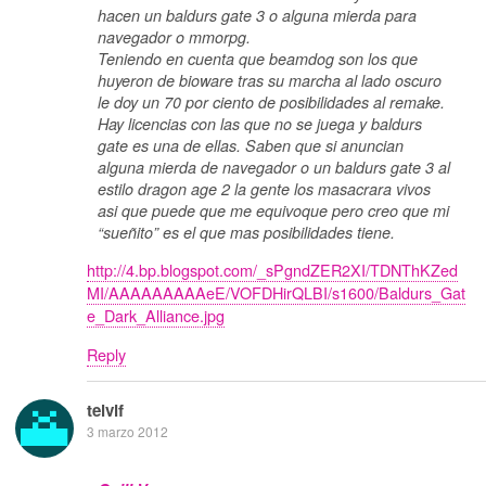
hacen un baldurs gate 3 o alguna mierda para
navegador o mmorpg.
Teniendo en cuenta que beamdog son los que
huyeron de bioware tras su marcha al lado oscuro
le doy un 70 por ciento de posibilidades al remake.
Hay licencias con las que no se juega y baldurs
gate es una de ellas. Saben que si anuncian
alguna mierda de navegador o un baldurs gate 3 al
estilo dragon age 2 la gente los masacrara vivos
asi que puede que me equivoque pero creo que mi
“sueñito” es el que mas posibilidades tiene.
http://4.bp.blogspot.com/_sPgndZER2XI/TDNThKZed
MI/AAAAAAAAAeE/VOFDHirQLBI/s1600/Baldurs_Gat
e_Dark_Alliance.jpg
Reply
telvif
3 marzo 2012