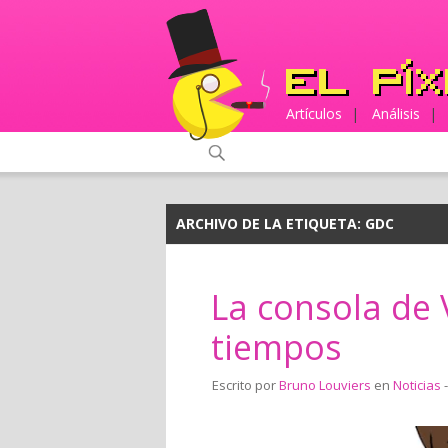
Artículos
|
Análisis
|
ARCHIVO DE LA ETIQUETA:
GDC
La consola de V
tiempos
Escrito por
Bruno Louviers
en
Noticias
-