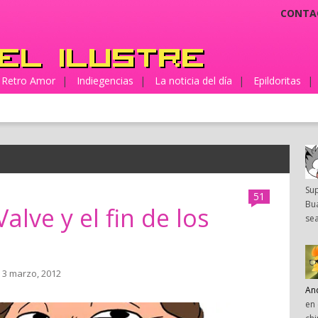
CONTA
Retro Amor
|
Indiegencias
|
La noticia del día
|
Epildoritas
|
Su
51
Bua
alve y el fin de los
sea
 3 marzo, 2012
An
en 