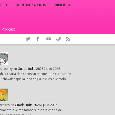
CTO
SOBRE NOSOTROS
PRINCIPIOS
Podcast
|
perpunky
en
Guadalindie 2026
9 julio 2026
h la charla de Quinns un pasote, que el resumen
 "chavales que la idea es JUGAR" es que todo…
dresito
en
Guadalindie 2026
7 julio 2026
cuantito que tengamos subida la charla de