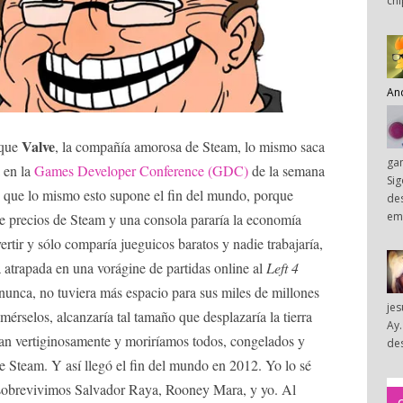
chi
An
Valve
que
, la compañía amorosa de Steam, lo mismo saca
ga
 en la
Games Developer Conference (GDC)
de la semana
Sig
) que lo mismo esto supone el fin del mundo, porque
des
em
de precios de Steam y una consola pararía la economía
rtir y sólo comparía jueguicos baratos y nadie trabajaría,
atrapada en una vorágine de partidas online al
Left 4
unca, no tuviera más espacio para sus miles de millones
je
érselos, alcanzaría tal tamaño que desplazaría la tierra
Ay.
ían vertiginosamente y moriríamos todos, congelados y
des
de Steam. Y así llegó el fin del mundo en 2012. Yo lo sé
 sobrevivimos Salvador Raya, Rooney Mara, y yo. Al