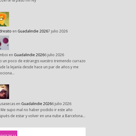
pzel te la paso mi rey
dresito
en
Guadalindie 2026
7 julio 2026
mboi
en
Guadalindie 2026
6 julio 2026
o un poco de estrangis vuestro tremendo currazo
de la lejanía desde hace un par de años y me
ociona…
susasecas
en
Guadalindie 2026
6 julio 2026
 Me supo mal no haber podido ir este año
pués de estar y volver en una nube a Barcelona…