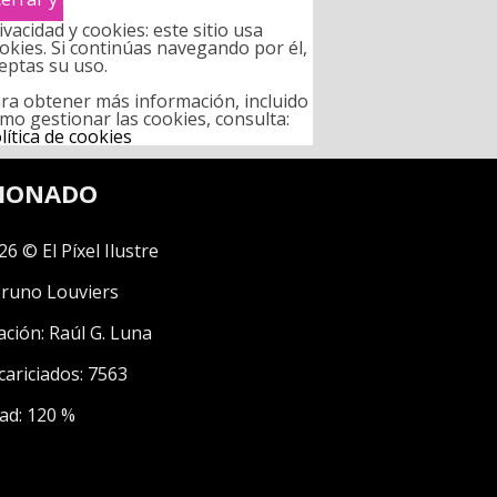
ivacidad y cookies: este sitio usa
okies. Si continúas navegando por él,
eptas su uso.
ra obtener más información, incluido
mo gestionar las cookies, consulta:
lítica de cookies
CIONADO
26 © El Píxel Ilustre
runo Louviers
ación:
Raúl G. Luna
cariciados: 7563
ad: 120 %