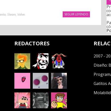
Pr
co
ac
ento
,
Steam
,
Valve
.
SEGUIR LEYENDO
Pa
có
Po
REDACTORES
RELA
2007 - 20
Diseño:
B
Program
Gatitos A
Molabilid