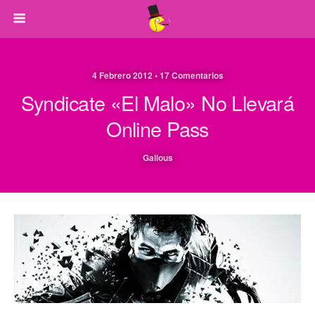
4 Febrero 2012 • 17 Comentarios
Syndicate «el Malo» No Llevará
Online Pass
Galious