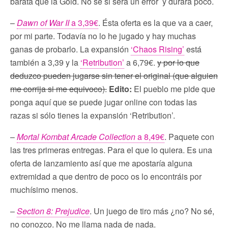
barata que la Gold. No sé si será un error y durará poco.
–
Dawn of War II
a 3,39€
. Ésta oferta es la que va a caer,
por mi parte. Todavía no lo he jugado y hay muchas
ganas de probarlo. La expansión
‘Chaos Rising’
está
también a 3,39 y la
‘Retribution’
a 6,79€.
y por lo que
deduzco pueden jugarse sin tener el original (que alguien
me corrija si me equivoco).
Edito:
El pueblo me pide que
ponga aquí que se puede jugar online con todas las
razas si sólo tienes la expansión ‘Retribution’.
–
Mortal Kombat Arcade Collection
a 8,49€
. Paquete con
las tres primeras entregas. Para el que lo quiera. Es una
oferta de lanzamiento así que me apostaría alguna
extremidad a que dentro de poco os lo encontráis por
muchísimo menos.
–
Section 8: Prejudice
. Un juego de tiro más ¿no? No sé,
no conozco. No me llama nada de nada.