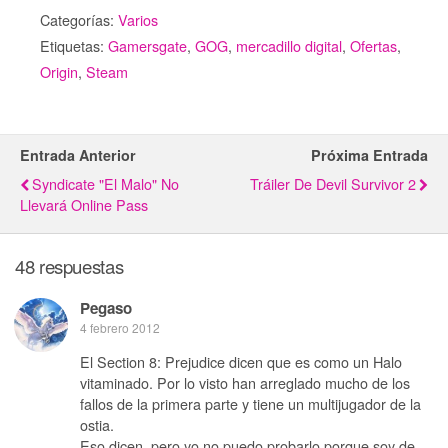
Categorías:
Varios
Etiquetas:
Gamersgate
,
GOG
,
mercadillo digital
,
Ofertas
,
Origin
,
Steam
Entrada Anterior
Próxima Entrada
Syndicate "el Malo" No
Tráiler De Devil Survivor 2
Llevará Online Pass
48 respuestas
Pegaso
4 febrero 2012
El Section 8: Prejudice dicen que es como un Halo
vitaminado. Por lo visto han arreglado mucho de los
fallos de la primera parte y tiene un multijugador de la
ostia.
Eso dicen, pero yo no puedo probarlo porque soy de