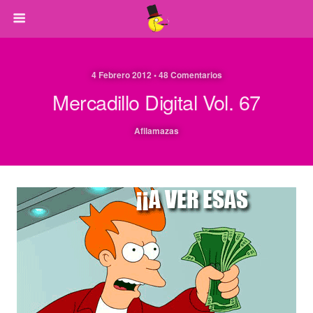
4 Febrero 2012 • 48 Comentarios
Mercadillo Digital Vol. 67
Afilamazas