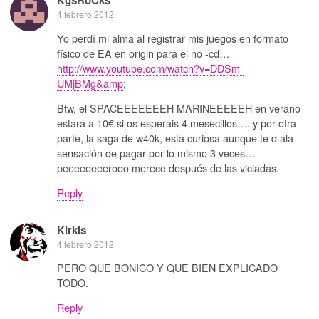
KgsRoCks
4 febrero 2012
Yo perdí mi alma al registrar mis juegos en formato
físico de EA en origin para el no -cd…
http://www.youtube.com/watch?v=DDSm-
UMjBMg&amp
;
Btw, el SPACEEEEEEEH MARINEEEEEH en verano
estará a 10€ si os esperáis 4 mesecillos…. y por otra
parte, la saga de w40k, esta curiosa aunque te d ala
sensación de pagar por lo mismo 3 veces…
peeeeeeeerooo merece después de las viciadas.
Reply
Kirkis
4 febrero 2012
PERO QUE BONICO Y QUE BIEN EXPLICADO
TODO.
Reply