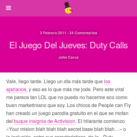
3 Febrero 2011 • 34 Comentarios
El Juego Del Jueves: Duty Calls
John Carca
Vale, llego tarde. Llego un día más tarde que
los
ajarianos
, y eso es lo que más me jode. Pero este viral
me parece tan LOL que no puedo no hacerme eco como
buen marketiniano que soy. Los chicos de People can Fly
han creado un juego parodia gratuito en el que se mofan
del
buque insignia de Activision
. El hilarante comienzo
«Your mision blah blah blah secret base blah blah…» o
la inclusión, entre sus características, de la «
Duty