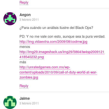
Reply
Aegon
3 febrero 2011
¿Para cuándo un análisis ilustre del Black Ops?
PD: Y no me vale con esto, aunque sea la pura verdad.
http://img.vidaextra.com/2009/08/codmw.jpg
menos
http://img29.imageshack.us/img29/5864/iw4sp2009121
418540232.png
más
http://unratedgames.com.mx/wp-
content/uploads/2010/09/call-of-duty-world-at-war-
zombies.jpg
Reply
Jaime
3 febrero 2011