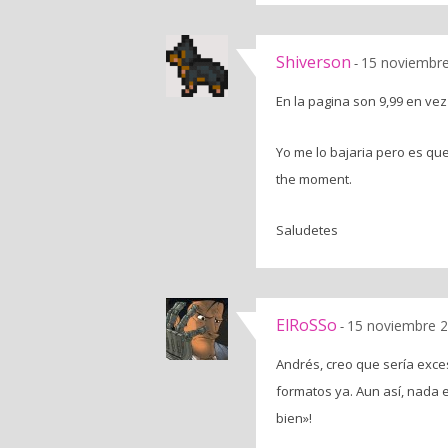
Shiverson
15 noviembre
-
En la pagina son 9,99 en ve
Yo me lo bajaria pero es qu
the moment.
Saludetes
ElRoSSo
15 noviembre 2
-
Andrés, creo que sería exce
formatos ya. Aun así, nada 
bien»!