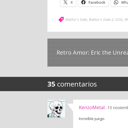
X
Facebook
Wha
Baldur's Gate
,
Baldur's Gate 2
,
GOG
,
R
Retro Amor: Eric the Unre
35
comentarios
KenzoMetal
15 noviemb
-
Increíble juego.