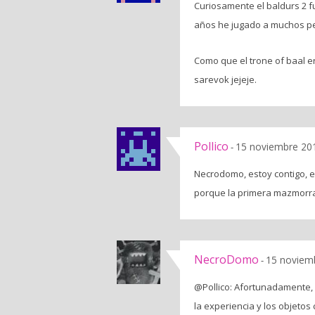
Curiosamente el baldurs 2 f
años he jugado a muchos pe
Como que el trone of baal e
sarevok jejeje.
Pollico
15 noviembre 201
-
Necrodomo, estoy contigo, e
porque la primera mazmorr
NecroDomo
15 noviemb
-
@Pollico: Afortunadamente,
la experiencia y los objeto