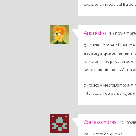
experto en mods del Baldur.
Andresito
15 noviembre
-
@Cruxie: Throne of Baal me
estrategia que tenían en el
absurdos, los posaderos ven
sencillamente no está a la a
@Pollico y NecroDomo: a mi t
interacción de personajes d
Cortasombras
15 novi
-
Ya… ¿Pero de que va?