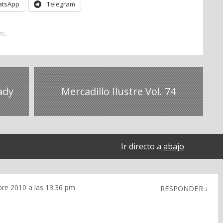
tsApp
Telegram
PG
.
ady
Mercadillo Ilustre Vol. 74
Ir directo a
abajo
re 2010 a las 13:36 pm
RESPONDER
↓