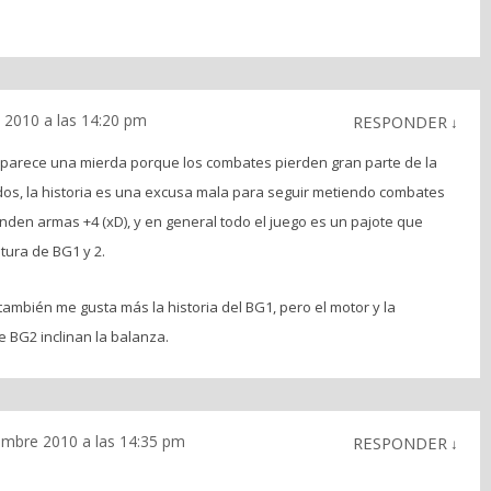
 2010 a las 14:20 pm
RESPONDER
↓
 parece una mierda porque los combates pierden gran parte de la
 dos, la historia es una excusa mala para seguir metiendo combates
den armas +4 (xD), y en general todo el juego es un pajote que
ltura de BG1 y 2.
ambién me gusta más la historia del BG1, pero el motor y la
e BG2 inclinan la balanza.
embre 2010 a las 14:35 pm
RESPONDER
↓