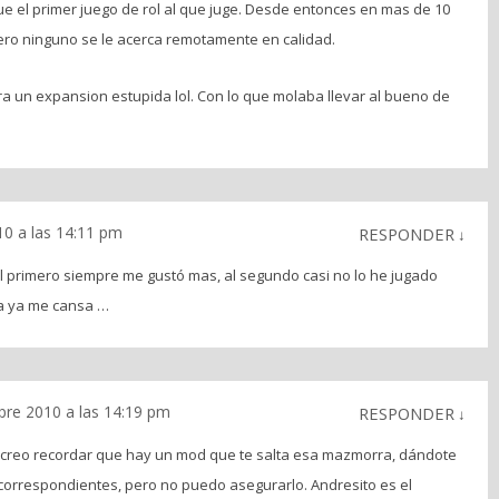
ue el primer juego de rol al que juge. Desde entonces en mas de 10
ro ninguno se le acerca remotamente en calidad.
ra un expansion estupida lol. Con lo que molaba llevar al bueno de
0 a las 14:11 pm
RESPONDER
↓
l primero siempre me gustó mas, al segundo casi no lo he jugado
a ya me cansa …
re 2010 a las 14:19 pm
RESPONDER
↓
 creo recordar que hay un mod que te salta esa mazmorra, dándote
s correspondientes, pero no puedo asegurarlo. Andresito es el