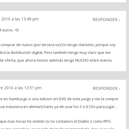
 2010 a las 13:49 pm
RESPONDER
↓
3 euros. =D
comprar de nuevo (por tercera vez) lo tengo clarísimo, porque soy
ra la distribución digital. Pero también tengo muy claro que me
 de oferta, que ahora mismo además tengo MUCHO entre manos.
e 2010 a las 13:51 pm
RESPONDER
↓
e en Hamburgo vi una edicion en DVD de este juego y me la compre
que estuviera en aleman) harto ya de usar los 5 o 6 CDs para jugar…
 que mas horas he metido (si no contamos el Diablo 2 como RPG
 que me considero, no puedo dejar de recomendarlo, mas aun si lo