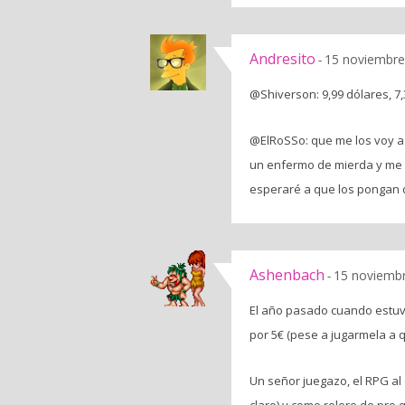
Andresito
15 noviembre
-
@Shiverson: 9,99 dólares, 7,
@ElRoSSo: que me los voy a 
un enfermo de mierda y me ti
esperaré a que los pongan
Ashenbach
15 noviembr
-
El año pasado cuando estuv
por 5€ (pese a jugarmela a 
Un señor juegazo, el RPG al
claro) y como rolero de pro