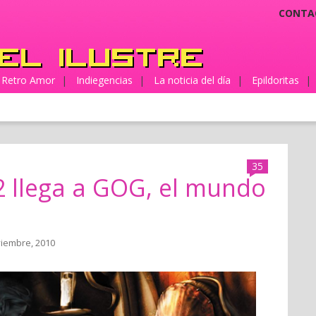
CONTA
Retro Amor
|
Indiegencias
|
La noticia del día
|
Epildoritas
|
35
2 llega a GOG, el mundo
viembre, 2010