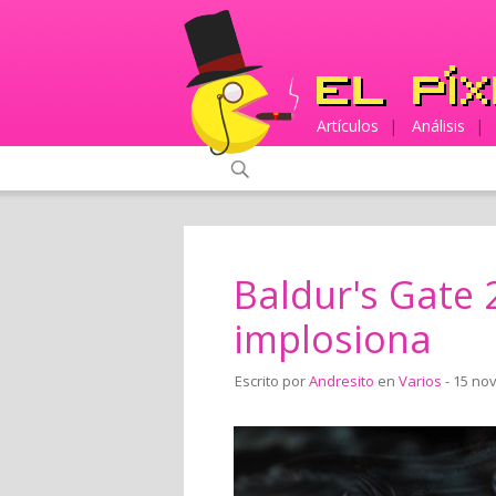
Artículos
|
Análisis
|
Baldur's Gate 
implosiona
Escrito por
Andresito
en
Varios
- 15 no