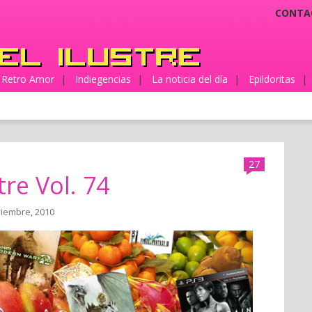
CONTA
Retro Amor
|
Indiegencias
|
La noticia del día
|
Epildoritas
|
27
tre Vol. 74
viembre, 2010