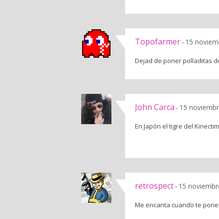
Topofarmer
15 noviem
-
Dejad de poner polladitas 
John Carca
15 noviembr
-
En Japón el tigre del Kinecti
retrospect
15 noviembr
-
Me encanta cuando te pones