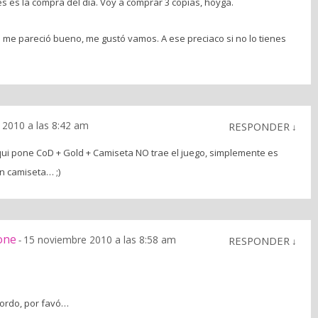
tés es la compra del día. Voy a comprar 3 copias, hoyga.
n me pareció bueno, me gustó vamos. A ese preciaco si no lo tienes
 2010 a las 8:42 am
RESPONDER
↓
qui pone CoD + Gold + Camiseta NO trae el juego, simplemente es
n camiseta… ;)
one
15 noviembre 2010 a las 8:58 am
-
RESPONDER
↓
gordo, por favó…