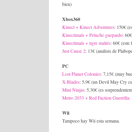
bien)
Xbox360
Kinect + Kinect Adventures
: 150€ (e
Kinectimals + Peluche guepardo
: 60€
Kinectimals + tigre maltés
: 60€ (este
Just Cause 2
: 13€ (análisis de Plabop
PC
Lost Planet Colonies
: 7,15€ (muy bu
X-Blades
: 5,9€ (un Devil May Cry cu
Mini Ninjas
: 5,30€ (es sorprendentem
Metro 2033 + Red Faction Guerrilla
:
Wii
Tampoco hay Wii esta semana.