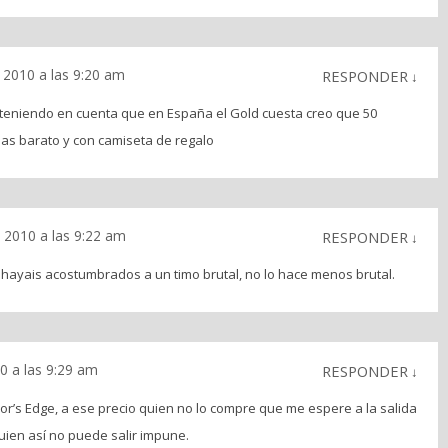
 2010 a las 9:20 am
RESPONDER
↓
 teniendo en cuenta que en España el Gold cuesta creo que 50
mas barato y con camiseta de regalo
 2010 a las 9:22 am
RESPONDER
↓
ayais acostumbrados a un timo brutal, no lo hace menos brutal.
0 a las 9:29 am
RESPONDER
↓
or’s Edge, a ese precio quien no lo compre que me espere a la salida
guien así no puede salir impune.