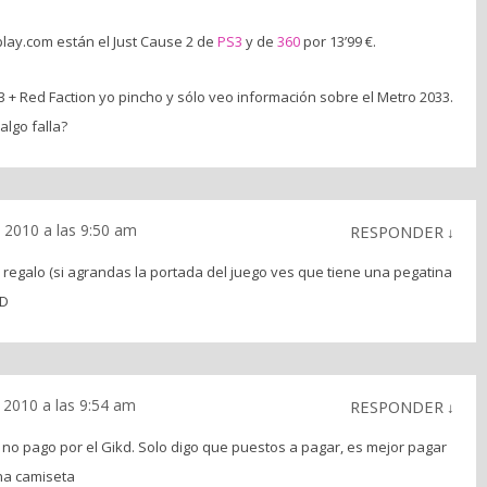
play.com están el Just Cause 2 de
PS3
y de
360
por 13’99 €.
 + Red Faction yo pincho y sólo veo información sobre el Metro 2033.
lgo falla?
 2010 a las 9:50 am
RESPONDER
↓
 regalo (si agrandas la portada del juego ves que tiene una pegatina
xD
 2010 a las 9:54 am
RESPONDER
↓
no pago por el Gikd. Solo digo que puestos a pagar, es mejor pagar
na camiseta