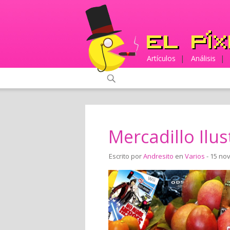
Artículos
|
Análisis
|
Mercadillo Ilus
Escrito por
Andresito
en
Varios
- 15 no