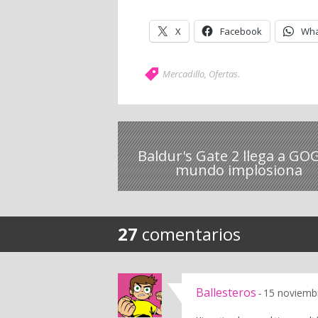
X
Facebook
Wha
Mercadillo
,
Ofertas
.
Baldur's Gate 2 llega a GOG
mundo implosiona
27
comentarios
Ballesteros
15 noviembr
-