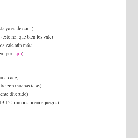
sto ya es de coña)
 (este no, que bien los vale)
 los vale aún más)
ein por
aquí
)
en arcade)
tre con muchas tetas)
ente divertido)
 13,15€ (ambos buenos juegos)