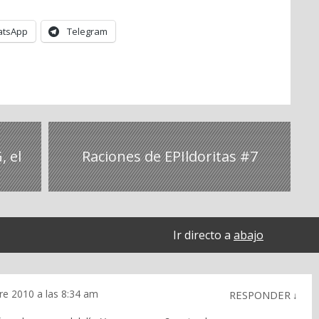
tsApp
Telegram
, el
Raciones de EPIldoritas #7
Ir directo a
abajo
e 2010 a las 8:34 am
RESPONDER
↓