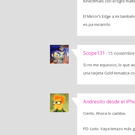
Kinectimals con el tigre mal
El Mirror’s Edge a mi tambié
es pa mirarrrlo
Scope131
15 noviembre
-
Si no me equivoco, lo que a
una tarjeta Gold tematica co
Andresito desde el iPh
Cierto. Ahora lo cambio.
PD: Listo. Vaya timazo más 