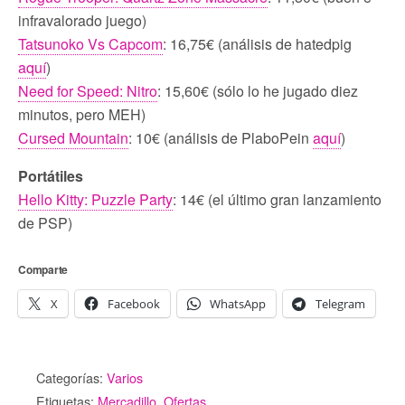
infravalorado juego)
Tatsunoko Vs Capcom
: 16,75€ (análisis de hatedpig
aquí
)
Need for Speed: Nitro
: 15,60€ (sólo lo he jugado diez
minutos, pero MEH)
Cursed Mountain
: 10€ (análisis de PlaboPein
aquí
)
Portátiles
Hello Kitty: Puzzle Party
: 14€ (el último gran lanzamiento
de PSP)
Comparte
X
Facebook
WhatsApp
Telegram
Categorías:
Varios
Etiquetas:
Mercadillo
,
Ofertas