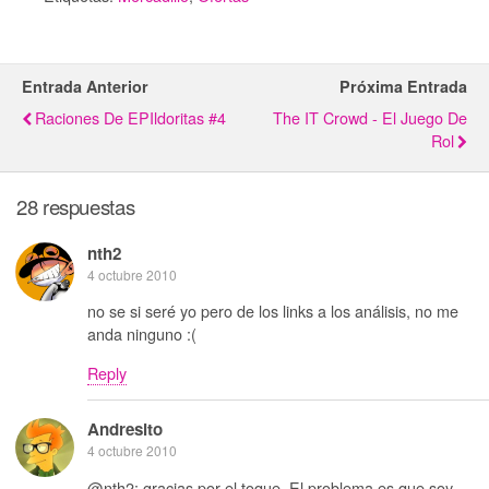
Entrada Anterior
Próxima Entrada
Raciones De EPIldoritas #4
The IT Crowd - El Juego De
Rol
28 respuestas
nth2
4 octubre 2010
no se si seré yo pero de los links a los análisis, no me
anda ninguno :(
Reply
Andresito
4 octubre 2010
@nth2: gracias por el toque. El problema es que soy