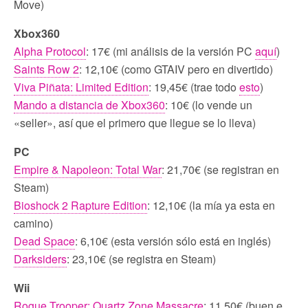
Move)
Xbox360
Alpha Protocol
: 17€ (mi análisis de la versión PC
aquí
)
Saints Row 2
: 12,10€ (como GTAIV pero en divertido)
Viva Piñata: Limited Edition
: 19,45€ (trae todo
esto
)
Mando a distancia de Xbox360
: 10€ (lo vende un
«seller», así que el primero que llegue se lo lleva)
PC
Empire & Napoleon: Total War
: 21,70€ (se registran en
Steam)
Bioshock 2 Rapture Edition
: 12,10€ (la mía ya esta en
camino)
Dead Space
: 6,10€ (esta versión sólo está en inglés)
Darksiders
: 23,10€ (se registra en Steam)
Wii
Rogue Trooper: Quartz Zone Massacre
: 11,50€ (buen e