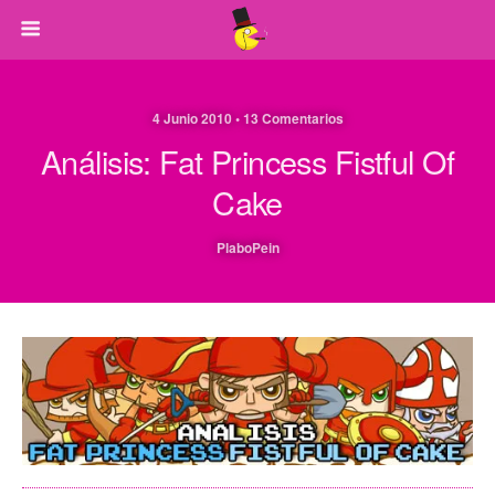
4 Junio 2010 • 13 Comentarios
Análisis: Fat Princess Fistful Of
Cake
PlaboPein