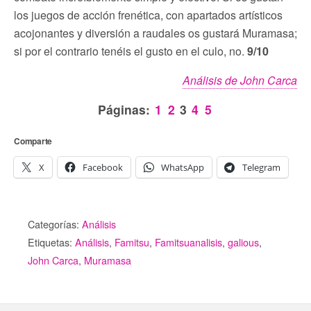
los juegos de acción frenética, con apartados artísticos
acojonantes y diversión a raudales os gustará Muramasa;
si por el contrario tenéis el gusto en el culo, no.
9/10
Análisis de John Carca
Páginas:
1
2
3
4
5
Comparte
X
Facebook
WhatsApp
Telegram
Categorías:
Análisis
Etiquetas:
Análisis
,
Famitsu
,
Famitsuanalisis
,
galious
,
John Carca
,
Muramasa