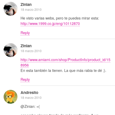
Zinian
18 marzo 2010
He visto varias webs, pero te puedes mirar esta:
http://www.1999.co.jp/eng/10112870
Reply
Zinian
18 marzo 2010
http://www.amiami.com/shop/ProductInfo/product_id/15
8956
En esta también la tienen. La que más rabia te dé ;).
Reply
Andresito
18 marzo 2010
@Zinian: =(