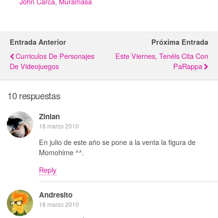
John Carca
,
Muramasa
Entrada Anterior
Próxima Entrada
Curriculos De Personajes
Este Viernes, Tenéis Cita Con
De Videojuegos
PaRappa
10 respuestas
Zinian
18 marzo 2010
En julio de este año se pone a la venta la figura de
Momohime ^^.
Reply
Andresito
18 marzo 2010