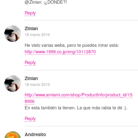
@Zinian: ¡¿DÓNDE?!
Reply
Zinian
18 marzo 2010
He visto varias webs, pero te puedes mirar esta:
http://www.1999.co.jp/eng/10112870
Reply
Zinian
18 marzo 2010
http://www.amiami.com/shop/ProductInfo/product_id/15
8956
En esta también la tienen. La que más rabia te dé ;).
Reply
Andresito