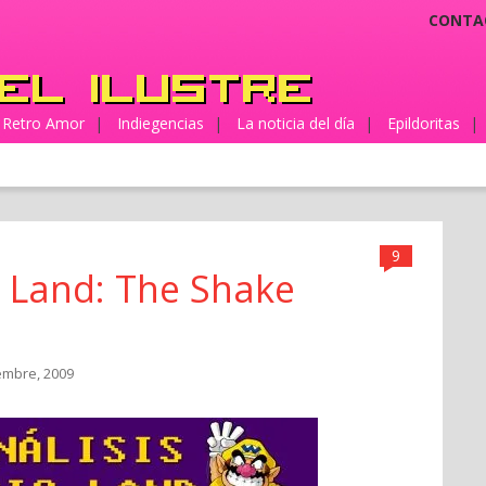
CONTA
Retro Amor
|
Indiegencias
|
La noticia del día
|
Epildoritas
|
9
o Land: The Shake
iembre, 2009