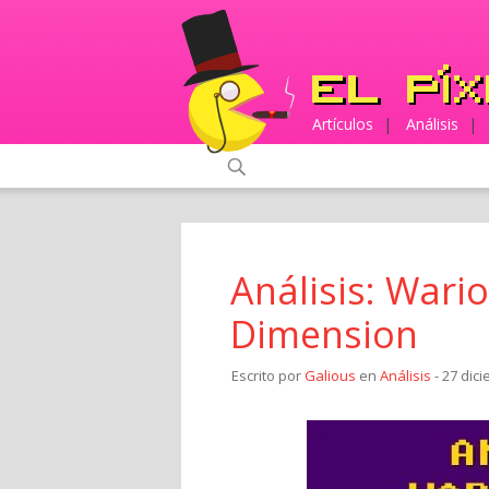
Artículos
|
Análisis
|
Análisis: Wari
Dimension
Escrito por
Galious
en
Análisis
- 27 dic