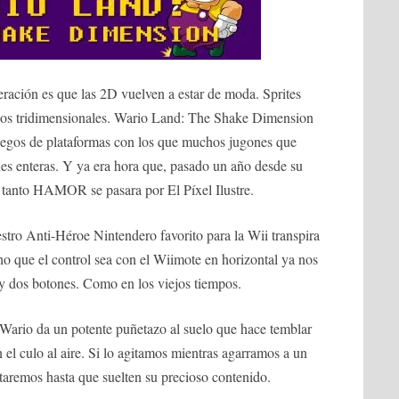
neración es que las 2D vuelven a estar de moda. Sprites
onos tridimensionales. Wario Land: The Shake Dimension
juegos de plataformas con los que muchos jugones que
des enteras. Y ya era hora que, pasado un año desde su
 tanto HAMOR se pasara por El Píxel Ilustre.
stro Anti-Héroe Nintendero favorito para la Wii transpira
o que el control sea con el Wiimote en horizontal ya nos
 y dos botones. Como en los viejos tiempos.
Wario da un potente puñetazo al suelo que hace temblar
 el culo al aire. Si lo agitamos mientras agarramos a un
aremos hasta que suelten su precioso contenido.