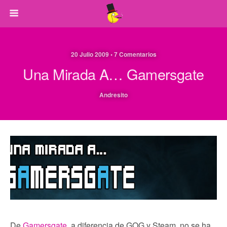
20 Julio 2009 • 7 Comentarios
Una Mirada A… Gamersgate
Andresito
De
Gamersgate
, a diferencia de GOG y Steam, no se ha