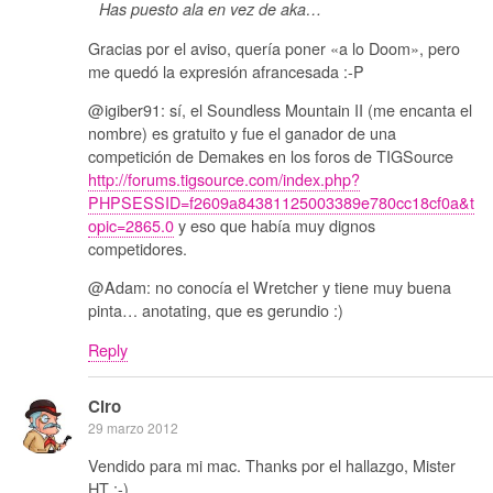
Has puesto ala en vez de aka…
Gracias por el aviso, quería poner «a lo Doom», pero
me quedó la expresión afrancesada :-P
@igiber91: sí, el Soundless Mountain II (me encanta el
nombre) es gratuito y fue el ganador de una
competición de Demakes en los foros de TIGSource
http://forums.tigsource.com/index.php?
PHPSESSID=f2609a84381125003389e780cc18cf0a&t
opic=2865.0
y eso que había muy dignos
competidores.
@Adam: no conocía el Wretcher y tiene muy buena
pinta… anotating, que es gerundio :)
Reply
Ciro
29 marzo 2012
Vendido para mi mac. Thanks por el hallazgo, Mister
HT ;-)