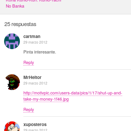
No Banka
25 respuestas
cartman
29 marzo 2012
Pinta interesante.
Reply
MrHeitor
29 marzo 2012
http://motivpic.com/users-data/pics/1/17/shut-up-and-
take-my-money-1f46.jpg
Reply
xuposteros
29 marzo 2012