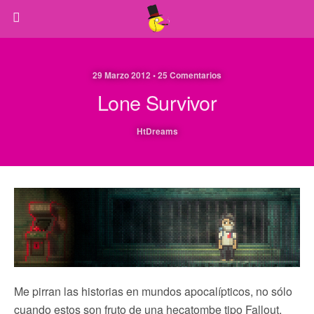
29 Marzo 2012 • 25 Comentarios
Lone Survivor
HtDreams
Me pirran las historias en mundos apocalípticos, no sólo
cuando estos son fruto de una hecatombe tipo Fallout,