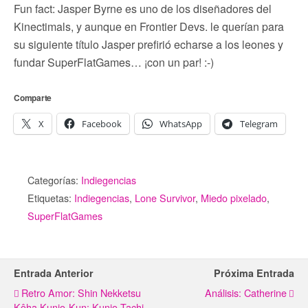
Fun fact: Jasper Byrne es uno de los diseñadores del
Kinectimals, y aunque en Frontier Devs. le querían para
su siguiente título Jasper prefirió echarse a los leones y
fundar SuperFlatGames… ¡con un par! :-)
Comparte
X
Facebook
WhatsApp
Telegram
Categorías:
Indiegencias
Etiquetas:
Indiegencias
,
Lone Survivor
,
Miedo pixelado
,
SuperFlatGames
Entrada Anterior
Próxima Entrada
Retro Amor: Shin Nekketsu
Análisis: Catherine
Kôha Kunio-Kun: Kunio-Tachi