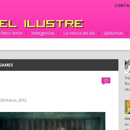
CONTA
Retro Amor
|
Indiegencias
|
La noticia del día
|
Epildoritas
|
GAMES
Su
25
Bua
sea
 29 marzo, 2012
An
en 