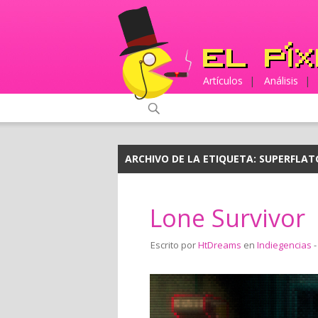
Artículos
|
Análisis
|
ARCHIVO DE LA ETIQUETA:
SUPERFLAT
Lone Survivor
Escrito por
HtDreams
en
Indiegencias
-