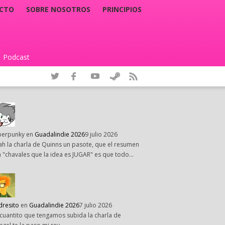
CTO
SOBRE NOSOTROS
PRINCIPIOS
Podcast
|
perpunky
en
Guadalindie 2026
9 julio 2026
h la charla de Quinns un pasote, que el resumen
 "chavales que la idea es JUGAR" es que todo…
dresito
en
Guadalindie 2026
7 julio 2026
cuantito que tengamos subida la charla de