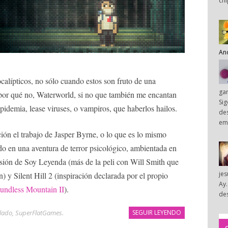
chi
An
calípticos, no sólo cuando estos son fruto de una
ga
por qué no, Waterworld, si no que también me encantan
Sig
pidemia, lease viruses, o vampiros, que haberlos hailos.
des
em
ión el trabajo de Jasper Byrne, o lo que es lo mismo
ndo en una aventura de terror psicológico, ambientada en
usión de Soy Leyenda (más de la peli con Will Smith que
je
) y Silent Hill 2 (inspiración declarada por el propio
Ay.
undless Mountain II
).
des
lado
,
SuperFlatGames
.
SEGUIR LEYENDO