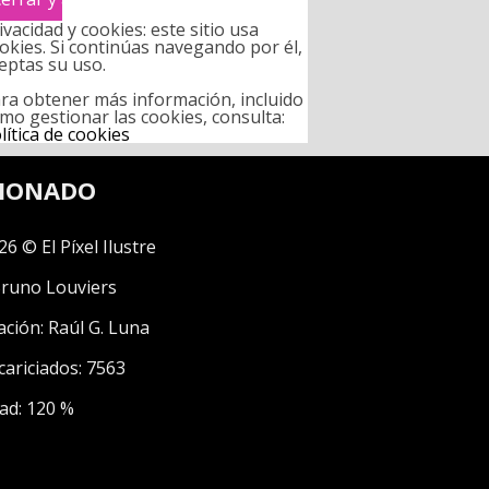
ivacidad y cookies: este sitio usa
okies. Si continúas navegando por él,
eptas su uso.
ra obtener más información, incluido
mo gestionar las cookies, consulta:
lítica de cookies
CIONADO
26 © El Píxel Ilustre
runo Louviers
ación:
Raúl G. Luna
cariciados: 7563
ad: 120 %