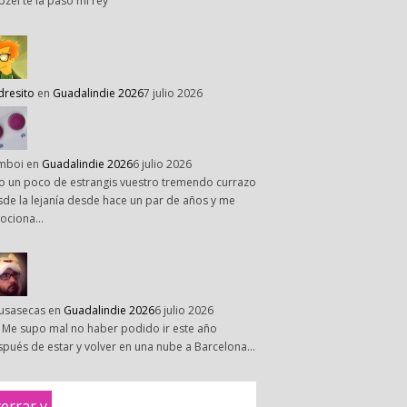
pzel te la paso mi rey
dresito
en
Guadalindie 2026
7 julio 2026
mboi
en
Guadalindie 2026
6 julio 2026
o un poco de estrangis vuestro tremendo currazo
de la lejanía desde hace un par de años y me
ociona…
susasecas
en
Guadalindie 2026
6 julio 2026
 Me supo mal no haber podido ir este año
pués de estar y volver en una nube a Barcelona…