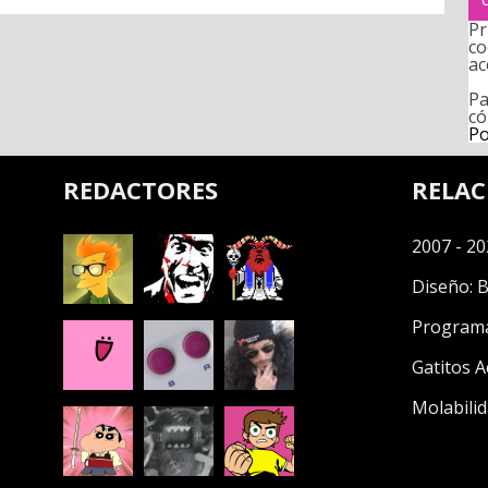
Pr
co
ac
Pa
có
Po
REDACTORES
RELA
2007 - 20
Diseño:
B
Program
Gatitos A
Molabilid