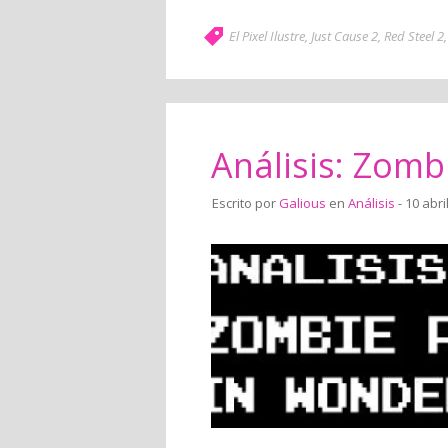
El Pixel Ilustre
,
Just Cause 2
,
Red Steel 2
Análisis: Zomb
Escrito por
Galious
en
Análisis
- 10 abri