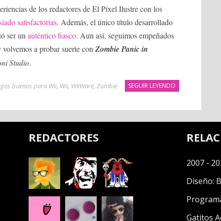
iencias de los redactores de El Píxel Ilustre con los
siado
satisfactorias
. Además, el único título desarrollado
tó ser un
auténtico fiasco
. Aun así, seguimos empeñados
 y volvemos a probar suerte con
Zombie Panic in
ni Studio
.
egos buenos para Wii
,
Wii
,
WiiWare
,
Zombie
SEGUIR LEYENDO
REDACTORES
RELA
2007 - 20
Diseño:
B
Program
Gatitos A