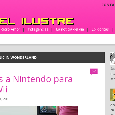
CONTA
Retro Amor
|
Indiegencias
|
La noticia del día
|
Epildoritas
|
NIC IN WONDERLAND
Su
52
Bua
s a Nintendo para
sea
ii
il, 2010
An
en 