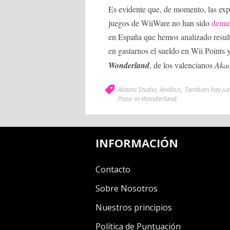
Es evidente que, de momento, las exper
juegos de WiiWare no han sido
dema
en España que hemos analizado resul
en gastarnos el sueldo en Wii Points
Wonderland
, de los valencianos
Akao
Akaoni Studio
,
Análisis
,
Tambien hay ju
Panic in Wonderland
.
INFORMACIÓN
Contacto
Sobre Nosotros
Nuestros principios
Política de Puntuación