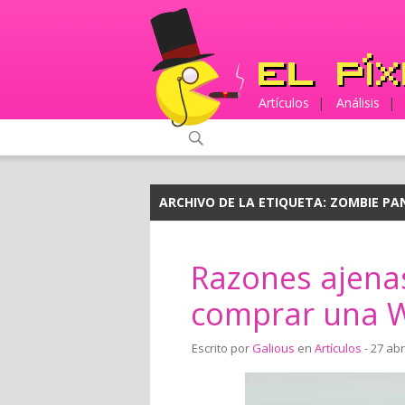
Artículos
|
Análisis
|
ARCHIVO DE LA ETIQUETA:
ZOMBIE PA
Razones ajena
comprar una W
Escrito por
Galious
en
Artículos
- 27 abr