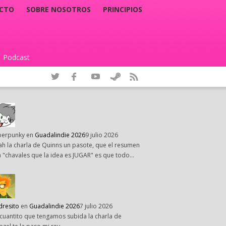
CTO
SOBRE NOSOTROS
PRINCIPIOS
Podcast
|
perpunky
en
Guadalindie 2026
9 julio 2026
h la charla de Quinns un pasote, que el resumen
 "chavales que la idea es JUGAR" es que todo…
dresito
en
Guadalindie 2026
7 julio 2026
cuantito que tengamos subida la charla de