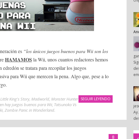
chi
An
eneración es
“los únicos juegos buenos para Wii son los
ga
HAMAMOS
tre
la Wii, unos cuantos redactores hemos
Sig
 edredón se tratara para recopilar los juegos
des
em
clusiva para Wii que merecen la pena. Algo que, pese a lo
rgo.
,
Little King's Story
,
Madworld
,
Monster Hunter
SEGUIR LEYENDO
n hay juegos buenos para Wii
,
Tatsunoko Vs
je
ki
,
Zombie Panic in Wonderland
.
Ay.
des
8