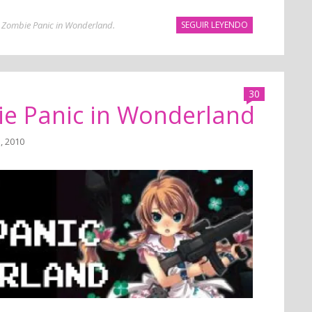
,
Zombie Panic in Wonderland
.
SEGUIR LEYENDO
30
ie Panic in Wonderland
l, 2010