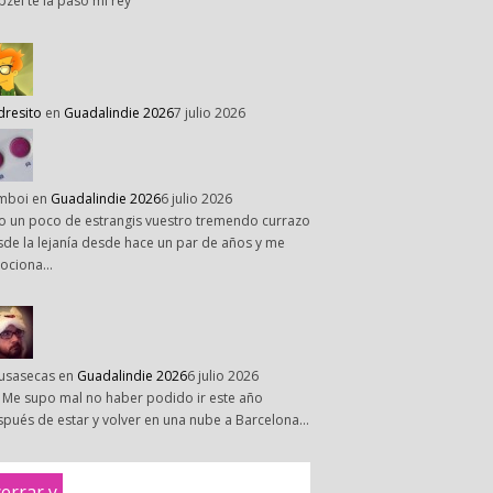
pzel te la paso mi rey
dresito
en
Guadalindie 2026
7 julio 2026
mboi
en
Guadalindie 2026
6 julio 2026
o un poco de estrangis vuestro tremendo currazo
de la lejanía desde hace un par de años y me
ociona…
susasecas
en
Guadalindie 2026
6 julio 2026
 Me supo mal no haber podido ir este año
pués de estar y volver en una nube a Barcelona…