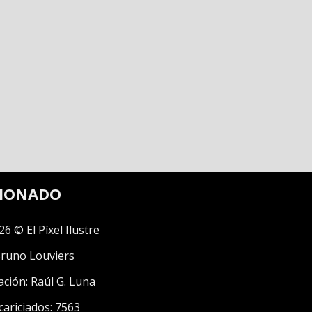
CIONADO
26 © El Píxel Ilustre
runo Louviers
ación:
Raúl G. Luna
cariciados: 7563