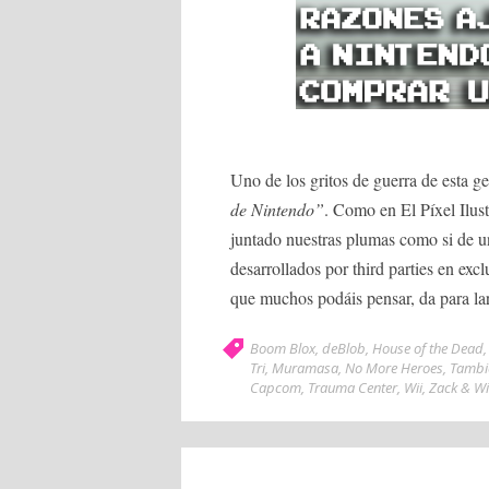
Uno de los gritos de guerra de esta g
de Nintendo”
. Como en El Píxel Ilus
juntado nuestras plumas como si de un
desarrollados por third parties en ex
que muchos podáis pensar, da para la
Boom Blox
,
deBlob
,
House of the Dead
Tri
,
Muramasa
,
No More Heroes
,
Tambie
Capcom
,
Trauma Center
,
Wii
,
Zack & Wi