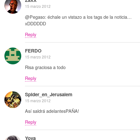
ZaXX
15 marzo 2012
@Pegaso: échale un vistazo a los tags de la noticia…
xDDDDDD
Reply
FERDO
15 marzo 2012
Risa graciosa a todo
Reply
Spider_en_Jerusalem
15 marzo 2012
Así saldrá adelantesPAÑA!
Reply
Yova