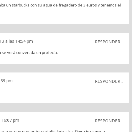
alta un starbucks con su agua de fregadero de 3 euros y tenemos el
013 a las 14:54 pm
RESPONDER
↓
se verá convertida en profecía.
5:39 pm
RESPONDER
↓
as 16:07 pm
RESPONDER
↓
tario es que proporciona «felicidad» a los Sims sin ninguna