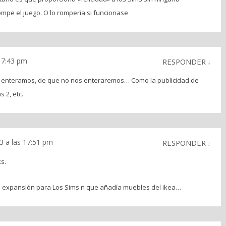
mpe el juego. O lo romperia si funcionase
 17:43 pm
RESPONDER
↓
s enteramos, de que no nos enteraremos… Como la publicidad de
 2, etc.
13 a las 17:51 pm
RESPONDER
↓
s.
 expansión para Los Sims n que añadía muebles del ikea…