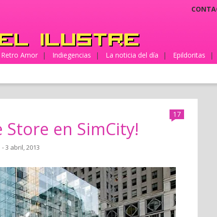
CONTA
Retro Amor
|
Indiegencias
|
La noticia del día
|
Epildoritas
|
17
 Store en SimCity!
a
- 3 abril, 2013