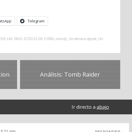
tsApp
Telegram
EED LAS TAGS: ESTO ES DE COÑA
,
simcity
,
Un abrazo Apple
,
Un
tion
Análisis: Tomb Raider
Ir directo a
abajo
 13:21 pm
RESPONDER