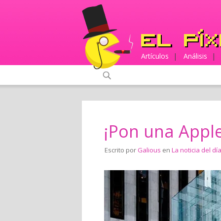
Artículos
|
Análisis
|
¡Pon una Apple
Escrito por
Galious
en
La noticia del dí