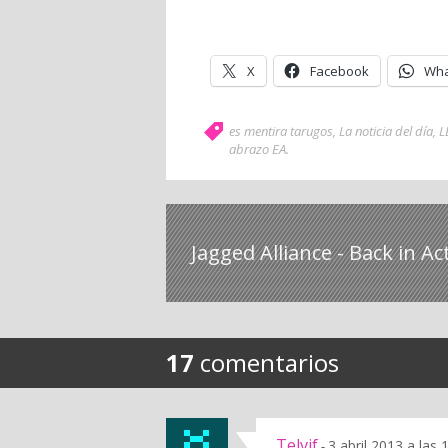
X
Facebook
Wha
es mentira tarugos
,
La noticia del día
,
L
abrazo EA
.
Jagged Alliance - Back in Ac
17
comentarios
Telvif
3 abril 2013 a las
-