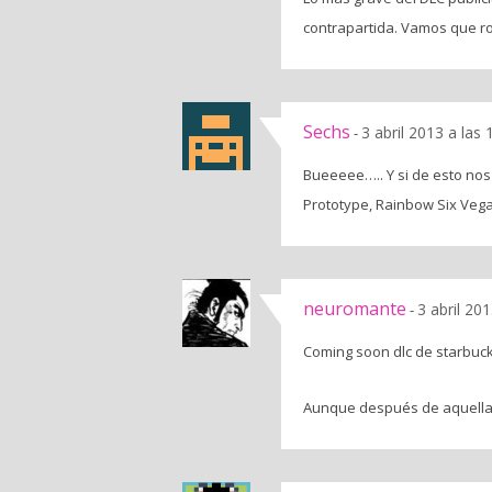
contrapartida. Vamos que ro
Sechs
3 abril 2013 a las
-
Bueeeee….. Y si de esto no
Prototype, Rainbow Six Vegas
neuromante
3 abril 20
-
Coming soon dlc de starbuck
Aunque después de aquella