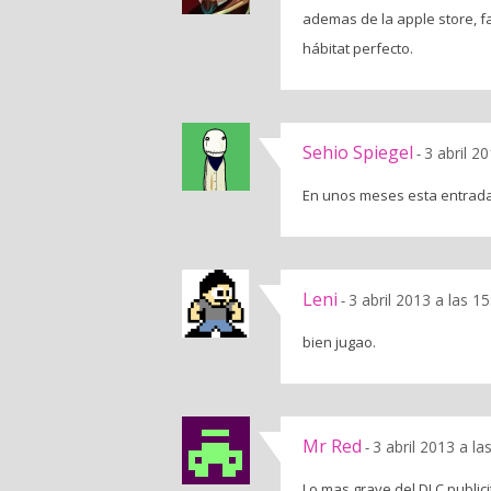
ademas de la apple store, f
hábitat perfecto.
Sehio Spiegel
3 abril 2
-
En unos meses esta entrada 
Leni
3 abril 2013 a las 1
-
bien jugao.
Mr Red
3 abril 2013 a l
-
Lo mas grave del DLC publici