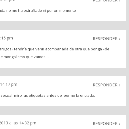
↓
trada no me ha extrañado ni por un momento
14:15 pm
RESPONDER
↓
 tarugos» tendría que venir acompañada de otra que ponga «de
 de mongolismo que vamos…
s 14:17 pm
RESPONDER
↓
sexual, miro las etiquetas antes de leerme la entrada.
 2013 a las 14:32 pm
RESPONDER
↓